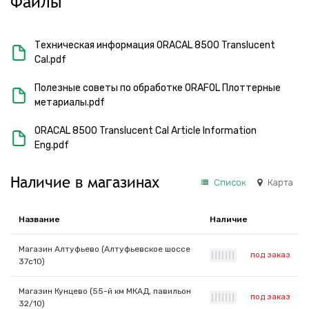
Файлы
Техническая информация ORACAL 8500 Translucent
Cal.pdf
Полезные советы по обработке ORAFOL Плоттерные
метариалы.pdf
ORACAL 8500 Translucent Cal Article Information
Eng.pdf
Наличие в магазинах
Список
Карта
Название
Наличие
Магазин Алтуфьево (Алтуфьевское шоссе
под заказ
|
|
|
|
|
|
|
37с10)
Магазин Кунцево (55-й км МКАД, павильон
под заказ
|
|
|
|
|
|
|
32/10)