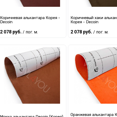
Коричневая алькантара Корея -
Коричневый хаки алька
Decoin
Корея - Decoin
2 078 руб.
2 078 руб.
/ пог. м.
/ пог. м.
Предзаказ
Предзаказ
Купить в 1 клик
К сравнению
Купить в 1 клик
К с
В избранное
Под заказ
В избранное
Под
Оранжевая алькантара К
Мокко алькантара Decoin (Корея)