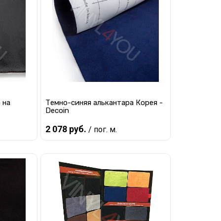
равнению
Купить в 1 клик
К сравнению
 заказ
В избранное
Под заказ
 на
Темно-синяя алькантара Корея -
Decoin
2 078 руб.
/ пог. м.
Предзаказ
равнению
Купить в 1 клик
К сравнению
 заказ
В избранное
Под заказ