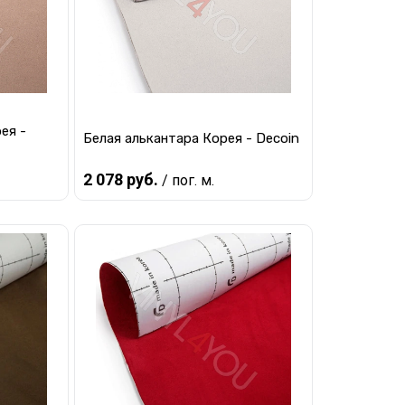
ея -
Белая алькантара Корея - Decoin
2 078 руб.
/ пог. м.
Предзаказ
равнению
Купить в 1 клик
К сравнению
 заказ
В избранное
Под заказ