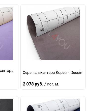
Предзаказ
равнению
Купить в 1 клик
К сравнению
 заказ
В избранное
Под заказ
кантара
Серая алькантара Корея - Decoin
2 078 руб.
/ пог. м.
Предзаказ