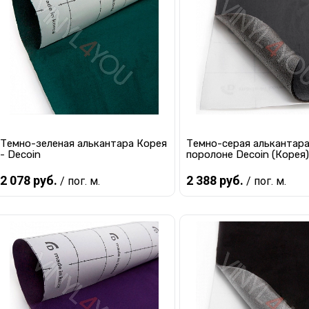
Купить в 1 клик
К сравнению
Купить в 1 клик
К с
В избранное
Под заказ
В избранное
Под
Темно-зеленая алькантара Корея
Темно-серая алькантара
- Decoin
поролоне Decoin (Корея)
2 078 руб.
2 388 руб.
/ пог. м.
/ пог. м.
Предзаказ
Предзаказ
Купить в 1 клик
К сравнению
Купить в 1 клик
К с
В избранное
Под заказ
В избранное
Под