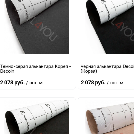
Купить в 1 клик
К сравнению
Купить в 1 клик
К с
В избранное
В наличии
В избранное
В 
Темно-серая алькантара Корея -
Черная алькантара Deco
Decoin
(Корея)
2 078 руб.
2 078 руб.
/ пог. м.
/ пог. м.
Предзаказ
Предзаказ
Купить в 1 клик
К сравнению
Купить в 1 клик
К с
В избранное
Под заказ
В избранное
Под