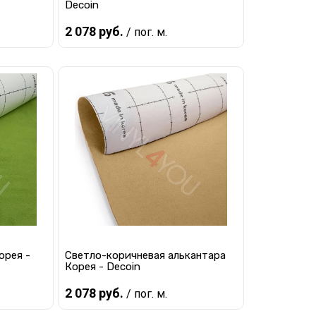
Decoin
2 078 руб.
/ пог. м.
Предзаказ
равнению
Купить в 1 клик
К сравнению
 заказ
В избранное
Под заказ
орея -
Светло-коричневая алькантара
Корея - Decoin
2 078 руб.
/ пог. м.