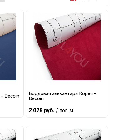
Бордовая алькантара Корея -
 - Decoin
Decoin
2 078 руб.
/ пог. м.
Предзаказ