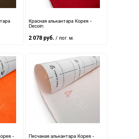
нтара
Красная алькантара Корея -
Decoin
2 078 руб.
/ пог. м.
Предзаказ
равнению
Купить в 1 клик
К сравнению
 заказ
В избранное
Под заказ
орея -
Песчаная алькантара Корея -