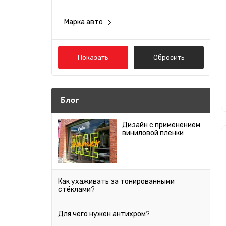
Голубой
Марка авто
Acura
Розовый
Alfa Romeo
Показать
Сбросить
Фиолетовый
Audi
Антрацит
Bentley
Блог
BMW
Бордовый
Дизайн с применением
виниловой пленки
Cadillac
Мокко
Chery
Chevrolet
Песочный
Как ухаживать за тонированными
стёклами?
Chrysler
Салатовый
Citroen
Для чего нужен антихром?