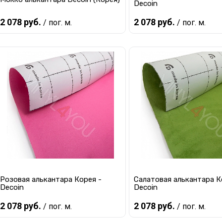
Decoin
2 078 руб.
2 078 руб.
/ пог. м.
/ пог. м.
Предзаказ
Предзаказ
Купить в 1 клик
К сравнению
Купить в 1 клик
К с
В избранное
Под заказ
В избранное
Под
Розовая алькантара Корея -
Салатовая алькантара К
Decoin
Decoin
2 078 руб.
2 078 руб.
/ пог. м.
/ пог. м.