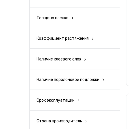
Серый
145
Белый
Толщина пленки
1 мм
Бежевый
Коэффициент растяжения
200%
Оранжевый
Наличие клеевого слоя
Есть
Красный
Наличие поролоновой подложки
Коричневый
Есть
Нет
Зеленый
Срок эксплуатации
5 лет
Синий
Страна производитель
Южная Корея