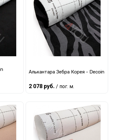
равнению
Купить в 1 клик
К сравнению
наличии
В избранное
Под заказ
in
Алькантара Зебра Корея - Decoin
2 078 руб.
/ пог. м.
Предзаказ
равнению
Купить в 1 клик
К сравнению
 заказ
В избранное
Под заказ