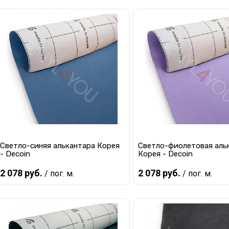
Предзаказ
Предзаказ
Купить в 1 клик
К сравнению
Купить в 1 клик
К с
В избранное
Под заказ
В избранное
Под
Светло-синяя алькантара Корея
Светло-фиолетовая аль
- Decoin
Корея - Decoin
2 078 руб.
2 078 руб.
/ пог. м.
/ пог. м.
Предзаказ
Предзаказ