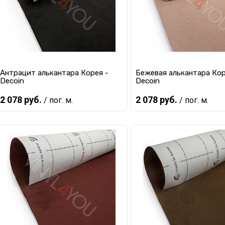
Антрацит алькантара Корея -
Бежевая алькантара Кор
Decoin
Decoin
2 078 руб.
2 078 руб.
/ пог. м.
/ пог. м.
Предзаказ
Предзаказ
Купить в 1 клик
К сравнению
Купить в 1 клик
К с
В избранное
Под заказ
В избранное
Под