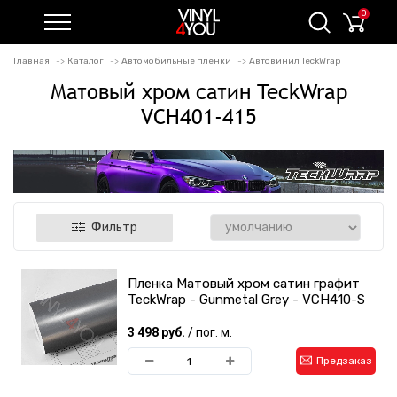
0
Главная
Каталог
Автомобильные пленки
Автовинил TeckWrap
Матовый хром сатин TeckWrap
VCH401-415
Фильтр
Пленка Матовый хром сатин графит
TeckWrap - Gunmetal Grey - VCH410-S
3 498 руб.
/ пог. м.
Предзаказ