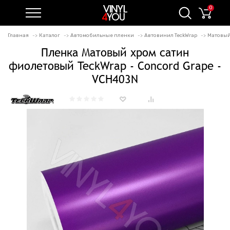
0
Главная
Каталог
Автомобильные пленки
Автовинил TeckWrap
Матовый
Пленка Матовый хром сатин
фиолетовый TeckWrap - Concord Grape -
VCH403N