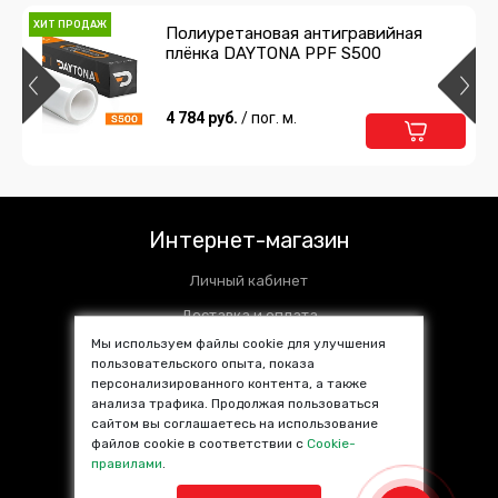
ХИТ ПРОДАЖ
Полиуретановая антигравийная
плёнка DAYTONA PPF S500
4 784 руб.
/ пог. м.
Интернет-магазин
Личный кабинет
Доставка и оплата
Мы используем файлы cookie для улучшения
Установочные центры
пользовательского опыта, показа
персонализированного контента, а также
Контакты
анализа трафика. Продолжая пользоваться
SALE %
сайтом вы соглашаетесь на использование
файлов cookie в соответствии с
Cookie-
Популярные товары
правилами
.