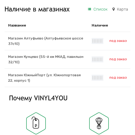
Наличие в магазинах
Список
Карта
Название
Наличие
Магазин Алтуфьево (Алтуфьевское шоссе
под заказ
|
|
|
|
|
|
|
37с10)
Магазин Кунцево (55-й км МКАД, павильон
под заказ
|
|
|
|
|
|
|
32/10)
Магазин ЮжныйПорт (ул. Южнопортовая
под заказ
|
|
|
|
|
|
|
22, корпус 1)
Почему VINYL4YOU