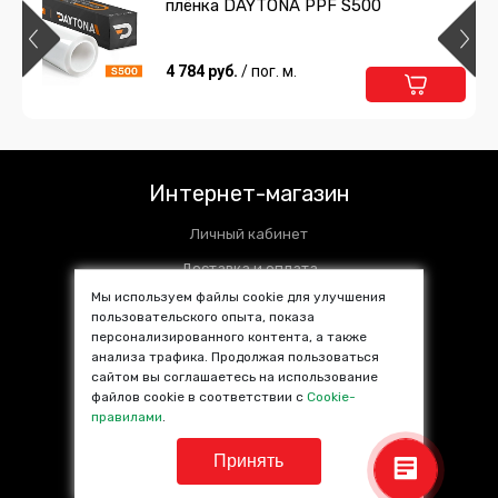
плёнка DAYTONA PPF S500
4 784 руб.
/ пог. м.
Интернет-магазин
Личный кабинет
Доставка и оплата
Мы используем файлы cookie для улучшения
Установочные центры
пользовательского опыта, показа
персонализированного контента, а также
Контакты
анализа трафика. Продолжая пользоваться
SALE %
сайтом вы соглашаетесь на использование
файлов cookie в соответствии с
Cookie-
Популярные товары
правилами
.
Принять