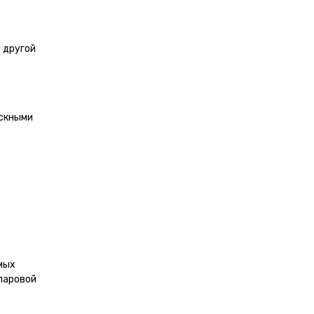
 другой
ускными
мых
 паровой