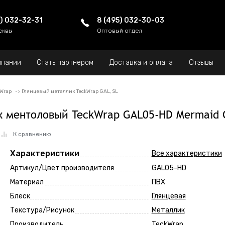
5) 032-32-31
8 (495) 032-30-03
сквы
Оптовый отдел
мпании
Стать партнером
Доставка и оплата
Отзывы
kWrap
Глянцевый металлик TeckWrap GAL, SL
к ментоловый TeckWrap GAL05-HD Mermaid 
К сравнению
Характеристики
Все характеристики
Артикул/Цвет производителя
GAL05-HD
Материал
ПВХ
Блеск
Глянцевая
Текстура/Рисунок
Металлик
Производитель
TeckWrap