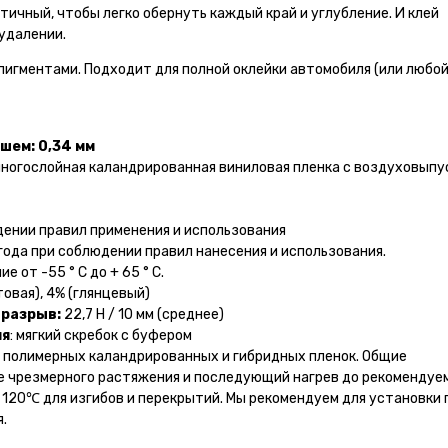
ичный, чтобы легко обернуть каждый край и углубление. И клей
 удалении.
игментами. Подходит для полной оклейки автомобиля (или любой
шем: 0,34 мм
ногослойная каландрированная виниловая пленка с воздуховып
дении правил применения и использования
года при соблюдении правил нанесения и использования.
ие от -55 ° С до + 65 ° С.
овая), 4% (глянцевый)
а
разрыв:
22,7 Н / 10 мм (среднее)
ия
: мягкий скребок с буфером
 полимерных каландрированных и гибридных пленок. Общие
е чрезмерного растяжения и последующий нагрев до рекомендуе
 120℃ для изгибов и перекрытий. Мы рекомендуем для установки
.