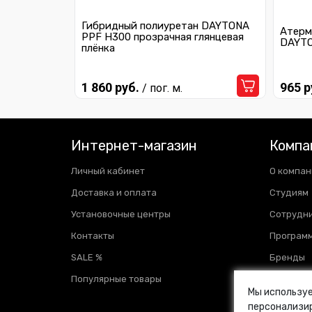
Гибридный полиуретан DAYTONA
Атерм
PPF H300 прозрачная глянцевая
DAYTO
плёнка
1 860 руб.
965 р
/ пог. м.
Интернет-магазин
Компа
Личный кабинет
О компан
Доставка и оплата
Студиям
Установочные центры
Сотрудн
Контакты
Программ
SALE %
Бренды
Популярные товары
Отзывы
Мы используе
Новости
персонализир