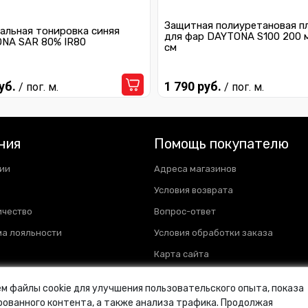
Защитная полиуретановая п
альная тонировка синяя
для фар DAYTONA S100 200 
NA SAR 80% IR80
см
уб.
1 790 руб.
/ пог. м.
/ пог. м.
ния
Помощь покупателю
ии
Адреса магазинов
Условия возврата
ичество
Вопрос-ответ
а лояльности
Условия обработки заказа
Карта сайта
м файлы cookie для улучшения пользовательского опыта, показа
ованного контента, а также анализа трафика. Продолжая