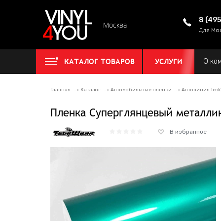
8 (49
Москва
Для Мо
КАТАЛОГ ТОВАРОВ
УСЛУГИ
О ко
Главная
Каталог
Автомобильные пленки
Автовинил Tec
Пленка Суперглянцевый металли
В избранное