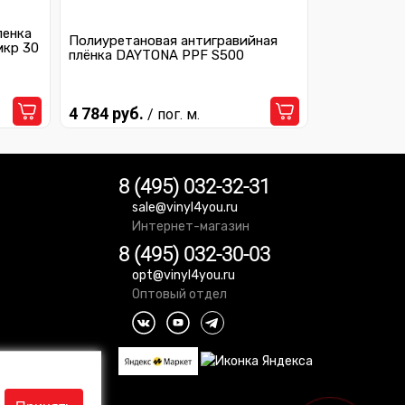
ленка
Полиуретановая антигравийная
мкр 30
плёнка DAYTONA PPF S500
4 784 руб.
/ пог. м.
8 (495) 032-32-31
sale@vinyl4you.ru
Интернет-магазин
8 (495) 032-30-03
opt@vinyl4you.ru
Оптовый отдел