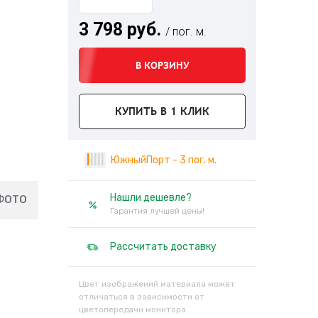
3 798 руб.
/ пог. м.
В КОРЗИНУ
КУПИТЬ В 1 КЛИК
|
|
|
|
|
ЮжныйПорт - 3 пог. м.
Нашли дешевле?
ФОТО
Гарантия лучшей цены!
Рассчитать доставку
Цвет изображений материала может
отличаться в зависимости от
цветопередачи монитора.
х