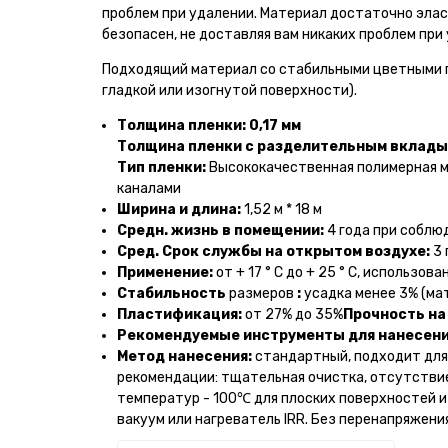
проблем при удалении. Материал достаточно эласт
безопасен, не доставляя вам никаких проблем при
Подходящий материал со стабильными цветными п
гладкой или изогнутой поверхности).
Толщина пленки: 0,17 мм
Толщина пленки с разделительным вклады
Тип пленки:
Высококачественная полимерная м
каналами
Ширина и длина:
1,52 м * 18 м
Средн. жизнь в помещении:
4 года при соблю
Сред. Срок службы на открытом воздухе:
3 
Применение:
от + 17 ° С до + 25 ° С, использован
Стабильность
размеров
:
усадка менее 3% (мат
Пластификация:
от 27% до 35%
Прочность н
Рекомендуемые инструменты для нанесен
Метод нанесения:
стандартный, подходит для
рекомендации: тщательная очистка, отсутстви
температур - 100℃ для плоских поверхностей и
вакуум или нагреватель IRR. Без перенапряжения