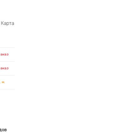
Карта
заказ
заказ
. м.
дов