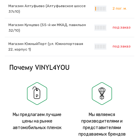
Магазин Алтуфьево (Алтуфьевское шоссе
2 пог. м.
|
|
|
|
|
|
|
37с10)
Магазин Кунцево (55-й км МКАД, павильон
под заказ
|
|
|
|
|
|
|
32/10)
Магазин ЮжныйПорт (ул. Южнопортовая
под заказ
|
|
|
|
|
|
|
22, корпус 1)
Почему VINYL4YOU
Мы предлагаем лучшие
Мы являемся
цены на рынке
производителями и
автомобильных пленок
представителями
продаваемых брендов