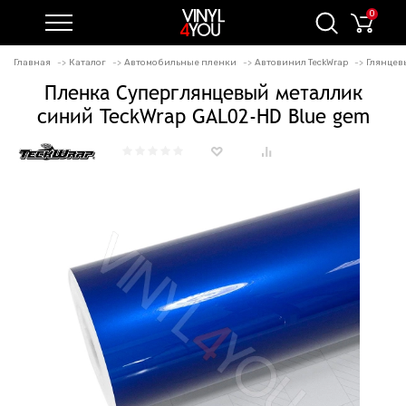
0
Главная
Каталог
Автомобильные пленки
Автовинил TeckWrap
Глянцевы
Пленка Суперглянцевый металлик
синий TeckWrap GAL02-HD Blue gem