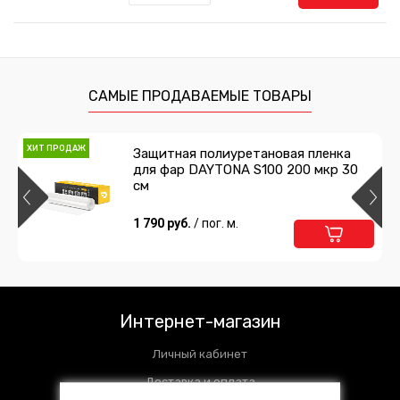
Выгонка с фетром мягкая
259 руб.
/ шт
САМЫЕ ПРОДАВАЕМЫЕ ТОВАРЫ
Подробнее
В корзину
ХИТ ПРОДАЖ
Защитная полиуретановая пленка
для фар DAYTONA S100 200 мкр 30
Нож с фиксатором
см
238 руб.
1 790 руб.
/ шт
/ пог. м.
Подробнее
Предзаказ
Сумка для инструментов
Интернет-магазин
1 485 руб.
/ шт
Личный кабинет
Подробнее
Предзаказ
Доставка и оплата