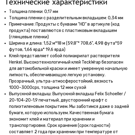
Технические характеристики
Толщина пленки: 0,17 мм
Толщина пленки с разделительным вкладышем: 0,34 мм
Примечание: Продукты с буквами "HD" в артикуле (код
продукта) поставляются с пластиковым вкладышем
(глянцевые пленки)
Ширина и длина: 1,52 м*18 м (59,8"* 708,6", 4,98 фута*59
футов, 1,66 ярда* 19,6 ярда)
Клей представляет собой полиакрилат растворителя
Henkel. Высокотехнологичный клей TeckWrap безопасен
для автомобильной краски и имеет умеренную начальную
липкость, обеспечивающую легкую установку.
Прозрачный, ультра-атмосферостойкий, вязкость
1000~3000cps, толщина 12 мкм сухой
Выпускной вкладыш: Выпускной вкладыш Felix Schoeller /
20-104-20-1,9 печатный, двусторонний крафт с
полиэтиленовым покрытием. Мы заботимся даже о задней
бумаге, которую используем. Качественная бумага
экономит клей и материал при хранении и
транспортировке. Срок хранения (срок годности)
составляет 2 года при хранении при температуре от