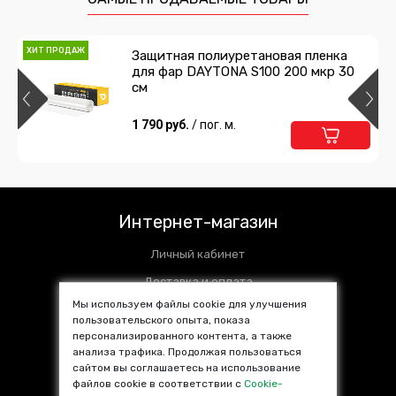
ХИТ ПРОДАЖ
Защитная полиуретановая пленка
для фар DAYTONA S100 200 мкр 30
см
1 790 руб.
/ пог. м.
Интернет-магазин
Личный кабинет
Доставка и оплата
Мы используем файлы cookie для улучшения
Установочные центры
пользовательского опыта, показа
Контакты
персонализированного контента, а также
анализа трафика. Продолжая пользоваться
SALE %
сайтом вы соглашаетесь на использование
файлов cookie в соответствии с
Cookie-
Популярные товары