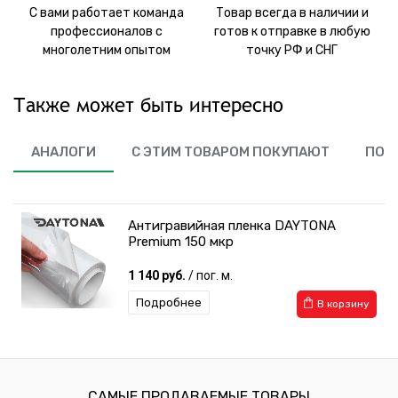
С вами работает команда
Товар всегда в наличии и
профессионалов с
готов к отправке в любую
многолетним опытом
точку РФ и СНГ
Также может быть интересно
АНАЛОГИ
С ЭТИМ ТОВАРОМ ПОКУПАЮТ
ПОХ
Антигравийная пленка DAYTONA
Premium 150 мкр
1 140 руб.
/ пог. м.
Подробнее
В корзину
САМЫЕ ПРОДАВАЕМЫЕ ТОВАРЫ