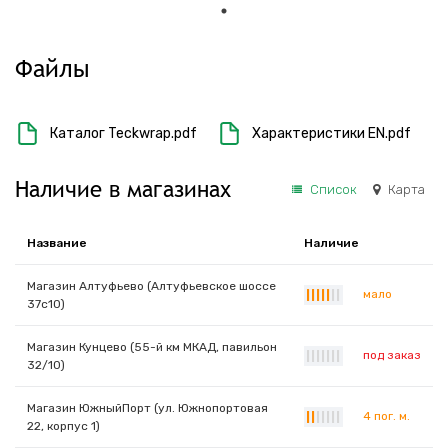
Файлы
Каталог Teckwrap.pdf
Характеристики EN.pdf
Наличие в магазинах
Список
Карта
Название
Наличие
Магазин Алтуфьево (Алтуфьевское шоссе
мало
|
|
|
|
|
|
|
37с10)
Магазин Кунцево (55-й км МКАД, павильон
под заказ
|
|
|
|
|
|
|
32/10)
Магазин ЮжныйПорт (ул. Южнопортовая
4 пог. м.
|
|
|
|
|
|
|
22, корпус 1)