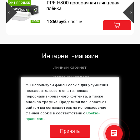
PPF H300 прозрачная глянцевая
ХИТ ПРОДАЖ
плёнка
1 860 руб.
/ пог. м.
Интернет-магазин
Личный кабинет
Доставка и оплата
Мы используем файлы cookie для улучшения
Установочные центры
пользовательского опыта, показа
персонализированного контента, а также
Контакты
анализа трафика. Продолжая пользоваться
SALE %
сайтом вы соглашаетесь на использование
файлов cookie в соответствии с
Cookie-
Популярные товары
правилами
.
Принять