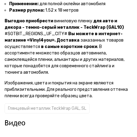
Применение:
для полной оклейки автомобиля
Размер рулона:
1.52 х 18 метров
Выгодно приобрести
виниловую пленку
для авто и
декора - темно-серый металлик - TeckWrap (GAL10)
#SOTBIT_REGIONS_UF_CITY#
Вы можете в интернет-
магазине «Vinyl4you».
Доставка
заказанных товаров
осуществляется
в самые короткие сроки
. В
ассортименте множество образцов автовинила,
самоклеящейся пленки, алькантары и других материалов,
которые понадобятся для современного стайлинга и
тюнинга автомобиля.
Изображения, цвета и покрытия на экране являются
приблизительными. Для реального представления оттенка
пленки всегда проверяйте образец цвета.
Глянцевый металлик TeckWrap GAL, SL
Видео