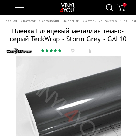
0
Главная
Каталог
Автомобильные пленки
Автовинил TeckWrap
Глянцевы
Пленка Глянцевый металлик темно-
серый TeckWrap - Storm Grey - GAL10