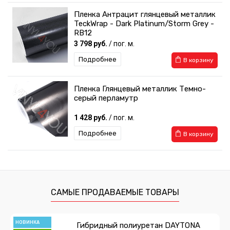
Пленка Антрацит глянцевый металлик
TeckWrap - Dark Platinum/Storm Grey -
RB12
3 798 руб.
/ пог. м.
Подробнее
В корзину
Пленка Глянцевый металлик Темно-
серый перламутр
1 428 руб.
/ пог. м.
Подробнее
В корзину
Пленка Суперглянец темно-серый
Premium
718 руб.
/ пог. м.
САМЫЕ ПРОДАВАЕМЫЕ ТОВАРЫ
Подробнее
В корзину
НОВИНКА
Гибридный полиуретан DAYTONA