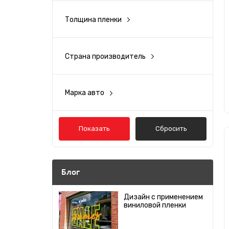
Желтый
7
Толщина пленки
120 мкм
Красный
Страна производитель
США
Коричневый
Марка авто
Зеленый
Acura
Alfa Romeo
Синий
Показать
Сбросить
Audi
Голубой
Bentley
Блог
BMW
Розовый
Дизайн с применением
виниловой пленки
Cadillac
Золото
Chery