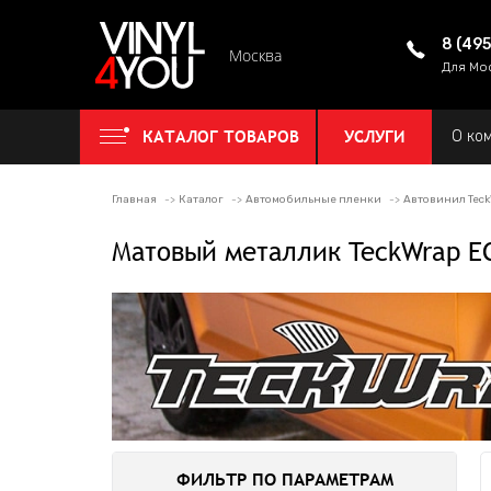
8 (49
Москва
Для Мо
КАТАЛОГ ТОВАРОВ
УСЛУГИ
О ко
Главная
Каталог
Автомобильные пленки
Автовинил Tec
Матовый металлик TeckWrap E
ФИЛЬТР ПО ПАРАМЕТРАМ