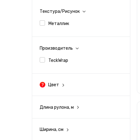
Текстура/Рисунок
Металлик
Производитель
TeckWrap
Цвет
Черный
Длина рулона, м
Серый
Белый
Ширина, см
152