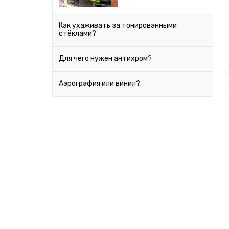
Серебро
Chevrolet
Как ухаживать за тонированными
стёклами?
Chrysler
Бронза
Citroen
Для чего нужен антихром?
Лайм
Daewoo
Аэрография или винил?
Datsun
Ментоловый
Dodge
Ferrari
Fiat
Ford
Geely
Honda