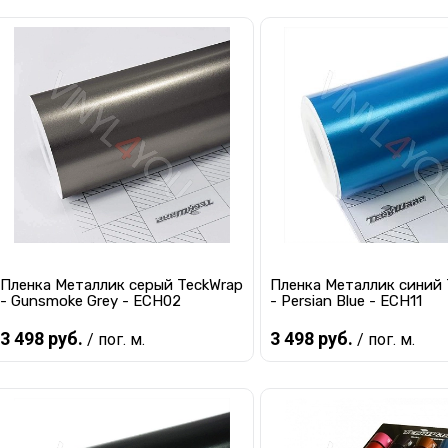
Предзаказ
Предзаказ
Купить в 1 клик
К сравнению
Купить в 1 клик
К с
В избранное
Под заказ
В избранное
Под
Пленка Металлик серый TeckWrap
Пленка Металлик синий 
- Gunsmoke Grey - ECH02
- Persian Blue - ECH11
3 498 руб.
3 498 руб.
/ пог. м.
/ пог. м.
Предзаказ
Предзаказ