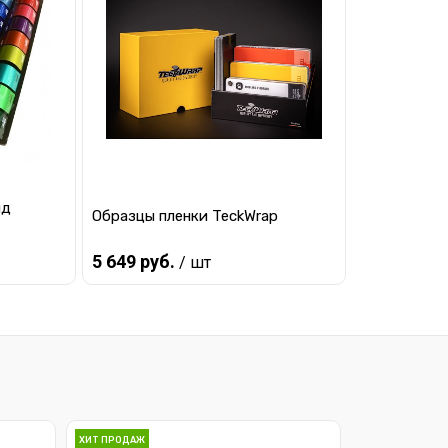
равнению
Купить в 1 клик
К сравнению
 заказ
В избранное
Под заказ
нд
Образцы пленки TeckWrap
5 649 руб.
/ шт
Предзаказ
равнению
Купить в 1 клик
К сравнению
 заказ
В избранное
Под заказ
ХИТ ПРОДАЖ