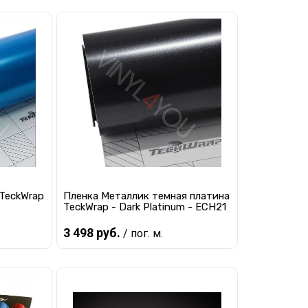
Предзаказ
равнению
Купить в 1 клик
К сравнению
 заказ
В избранное
Под заказ
TeckWrap
Пленка Металлик темная платина
TeckWrap - Dark Platinum - ECH21
3 498 руб.
/ пог. м.
Предзаказ