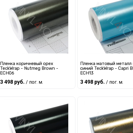
Купить в 1 клик
К сравнению
Купить в 1 клик
К с
В избранное
Мало
В избранное
В 
Пленка коричневый орех
Пленка матовый металл
TeckWrap - Nutmeg Brown -
синий TeckWrap - Capri B
ECH06
ECH13
3 498 руб.
3 498 руб.
/ пог. м.
/ пог. м.
Предзаказ
Предзаказ
Купить в 1 клик
К сравнению
Купить в 1 клик
К с
В избранное
Под заказ
В избранное
Под