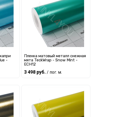
равнению
Купить в 1 клик
К сравнению
наличии
В избранное
Под заказ
 капри
Пленка матовый металл снежная
lue -
мята TeckWrap - Snow Mint -
ECH12
3 498 руб.
/ пог. м.
Предзаказ
равнению
Купить в 1 клик
К сравнению
 заказ
В избранное
Под заказ