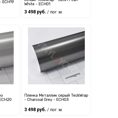
 - ECH19
White - ECH01
3 498 руб.
/ пог. м.
Предзаказ
равнению
Купить в 1 клик
К сравнению
 заказ
В избранное
Под заказ
ро
Пленка Металлик серый TeckWrap
- ECH20
- Charcoal Grey - ECH03
3 498 руб.
/ пог. м.