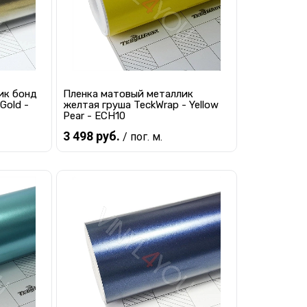
ик бонд
Пленка матовый металлик
Gold -
желтая груша TeckWrap - Yellow
Pear - ECH10
3 498 руб.
/ пог. м.
Предзаказ
равнению
Купить в 1 клик
К сравнению
 заказ
В избранное
Под заказ