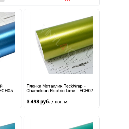
ой
Пленка Металлик TeckWrap -
- ECH05
Chameleon Electric Lime - ECH07
3 498 руб.
/ пог. м.
Предзаказ