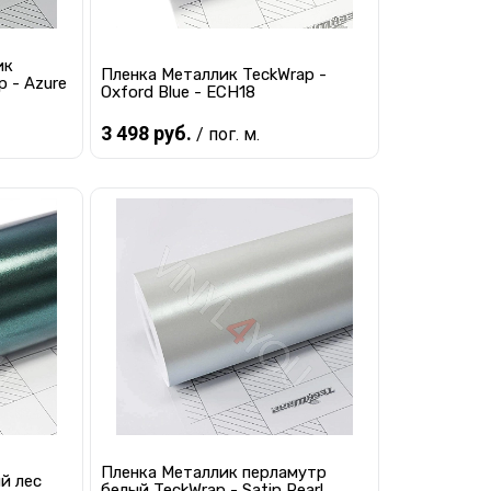
ик
Пленка Металлик TeckWrap -
 - Azure
Oxford Blue - ECH18
3 498 руб.
/ пог. м.
Предзаказ
равнению
Купить в 1 клик
К сравнению
 заказ
В избранное
Под заказ
Пленка Металлик перламутр
й лес
белый TeckWrap - Satin Pearl