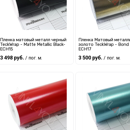
Пленка матовый металл черный
Пленка Матовый металл
TeckWrap - Matte Metallic Black-
золото TeckWrap - Bond 
ECH15
ECH17
3 498 руб.
3 500 руб.
/ пог. м.
/ пог. м.
Предзаказ
Предзаказ
Купить в 1 клик
К сравнению
Купить в 1 клик
К с
В избранное
Под заказ
В избранное
Под