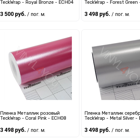
TeckWrap - Royal Bronze - ECH04
TeckWrap - Forest Green
3 500 руб.
3 498 руб.
/ пог. м.
/ пог. м.
Предзаказ
Предзаказ
Купить в 1 клик
К сравнению
Купить в 1 клик
К с
В избранное
Под заказ
В избранное
Под
Пленка Металлик розовый
Пленка Металлик сереб
TeckWrap - Coral Pink - ECH08
TeckWrap - Metal Silver 
3 498 руб.
3 498 руб.
/ пог. м.
/ пог. м.