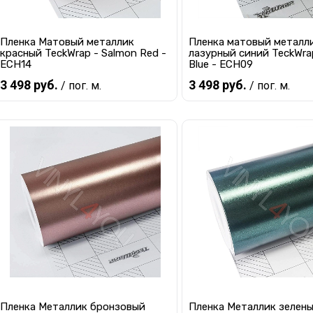
Пленка Матовый металлик
Пленка матовый металл
красный TeckWrap - Salmon Red -
лазурный синий TeckWrap
ECH14
Blue - ECH09
3 498 руб.
3 498 руб.
/ пог. м.
/ пог. м.
Предзаказ
Предзаказ
Купить в 1 клик
К сравнению
Купить в 1 клик
К с
В избранное
Под заказ
В избранное
Под
Пленка Металлик бронзовый
Пленка Металлик зелены