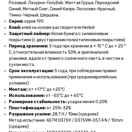
Розовый, Лазурно-Голубой, Желтая Груша, Персидский
Синий, Мятный Снег, Синий Капри, Лососево-Красный,
Темно-Черный, Шершень.
Серия:
серия 190
Клей:
клей на основе растворителя Henkel
Защитный лайнер:
белая бумага с силиконовым
покрытием (с двусторонним полиэтиленовым покрытием)
Период хранения:
3 года при хранении в + 10 ° С до + 20 °
С, относительная влажность 50%, в оригинальной
упаковке, вдали от прямого солнечного света, в чистом и
сухом место.
Срок эксплуатации:
5 года, при соблюдении правил
применения и использования (при среднеевропейских
условиях)
Монтаж:
от +17°С до +25°С
Использование:
от -55°С до + 65°С
Размерная стабильность:
усадка менее 0,20%
Пластификация:
от 25%-32%
Разрывное усилие:
28,7 Н / 10мм (среднее)
Метод испытания: ASTM D3759 / D3759M-057.4 N / 10mm
(среднее)