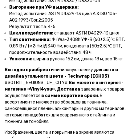
Метод испытания: ASTM D3330 / D3330-04
Выгорание при УФ выдержке:
Метод испытания: ASTM D4329-13 цикл A & ISO 105-
A02:1993/Cor.2:2005
Результат теста: 4-5
Цикл воздействия:
стандарт ASTM D4329-13 цикл
Тип светильника:
4ч Ува-3408h УФ-В (60±2.5)℃ БПТ,
0.89 Вт/ (м2•Нм)@340 Нм, конденсата (50±2.5)℃ БПТ,
продолжительность воздействия: 48 ч
Упаковки:
ширина рулона 152 см, длина 18 м, вес 15 кг
Выгодно приобрести
виниловую пленку
для авто и
дизайна угольного цвета - Teckwrap (ECH03)
#SOTBIT_REGIONS_UF_CITY#
Вы можете в интернет-
магазине «Vinyl4you».
Доставка
заказанных товаров
осуществляется
в самые короткие сроки
. В
ассортименте множество образцов автовинила,
самоклеящейся пленки, алькантары и других материалов,
которые понадобятся для современного стайлинга и
тюнинга автомобиля.
Изображения, цвета и покрытия на экране являются