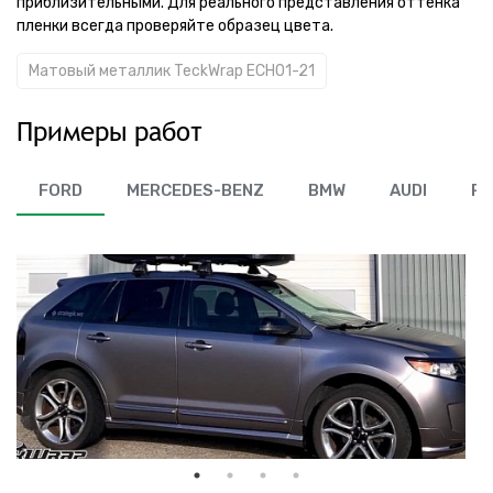
приблизительными. Для реального представления оттенка
пленки всегда проверяйте образец цвета.
Матовый металлик TeckWrap ECH01-21
Примеры работ
FORD
MERCEDES-BENZ
BMW
AUDI
RA