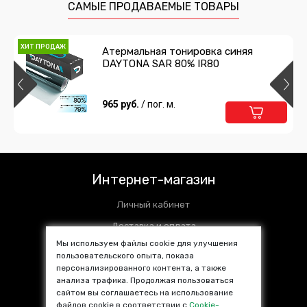
САМЫЕ ПРОДАВАЕМЫЕ ТОВАРЫ
ХИТ ПРОДАЖ
Атермальная тонировка синяя
DAYTONA SAR 80% IR80
965 руб.
/ пог. м.
Интернет-магазин
Личный кабинет
Доставка и оплата
Мы используем файлы cookie для улучшения
Установочные центры
пользовательского опыта, показа
персонализированного контента, а также
Контакты
анализа трафика. Продолжая пользоваться
SALE %
сайтом вы соглашаетесь на использование
файлов cookie в соответствии с
Cookie-