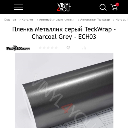
0
Главная
Каталог
Автомобильные пленки
Автовинил TeckWrap
Матовый
Пленка Металлик серый TeckWrap -
Charcoal Grey - ECH03