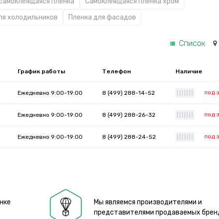
 самоклеящаяся пленка
Самоклеящаяся пленка хром
ля холодильников
Пленка для фасадов
Список
График работы
Телефон
Наличие
под 
Ежедневно 9:00-19:00
8 (499) 288-14-52
|
|
|
|
|
|
|
под 
Ежедневно 9:00-19:00
8 (499) 288-26-32
|
|
|
|
|
|
|
под 
Ежедневно 9:00-19:00
8 (499) 288-24-52
|
|
|
|
|
|
|
нке
Мы являемся производителями и
представителями продаваемых брен