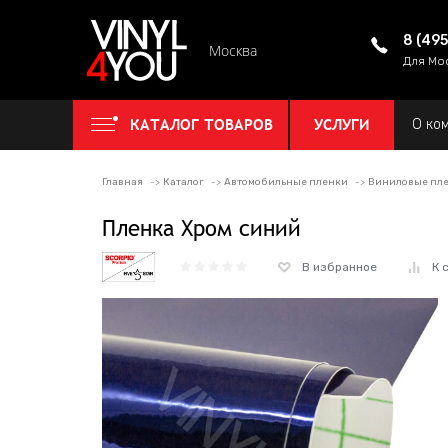
8 (49
Москва
Для Мо
КАТАЛОГ ТОВАРОВ
УСЛУГИ
О ко
Главная
Каталог
Автомобильные пленки
Виниловые пле
Пленка Хром синий
В избранное
К 