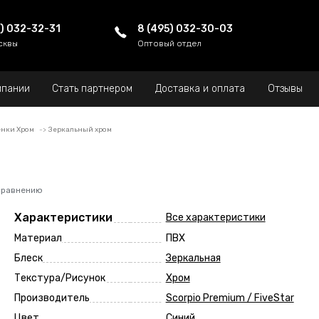
5) 032-32-31
8 (495) 032-30-03
сквы
Оптовый отдел
мпании
Стать партнером
Доставка и оплата
Отзывы
нки Хром
Зеркальный хром
сравнению
Характеристики
Все характеристики
Материал
ПВХ
Блеск
Зеркальная
Текстура/Рисунок
Хром
Производитель
Scorpio Premium / FiveStar
Цвет
Синий