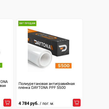
ХИТ ПРОДАЖ
TONA
Полиуретановая антигравийная
вая
плёнка DAYTONA PPF S500
4 784 руб.
/ пог. м.