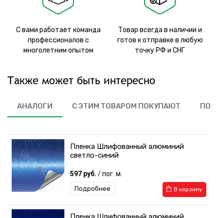
С вами работает команда
Товар всегда в наличии и
профессионалов с
готов к отправке в любую
многолетним опытом
точку РФ и СНГ
Также может быть интересно
АНАЛОГИ
С ЭТИМ ТОВАРОМ ПОКУПАЮТ
ПОХ
Пленка Шлифованный алюминий
светло-синий
597 руб.
/ пог. м.
Подробнее
В корзину
Пленка Шлифованный алюминий