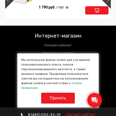
1 790 руб.
/ пог. м.
Интернет-магазин
Личный кабинет
Доставка и оплата
Мы используем файлы cookie для улучшения
Установочные центры
пользовательского опыта, показа
персонализированного контента, а также
Контакты
анализа трафика. Продолжая пользоваться
SALE %
сайтом вы соглашаетесь на использование
файлов cookie в соответствии с
Cookie-
Популярные товары
правилами
.
Принять
8 (495)
032-32-31
КАК НАС НАЙТИ?
© VINYL4YOU 2013—2026. Все права защищены.