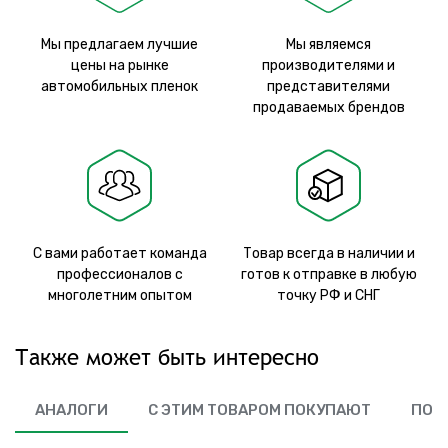
Мы предлагаем лучшие
Мы являемся
цены на рынке
производителями и
автомобильных пленок
представителями
продаваемых брендов
С вами работает команда
Товар всегда в наличии и
профессионалов с
готов к отправке в любую
многолетним опытом
точку РФ и СНГ
Также может быть интересно
АНАЛОГИ
С ЭТИМ ТОВАРОМ ПОКУПАЮТ
ПОХ