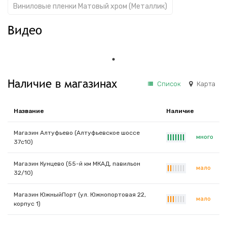
Виниловые пленки Матовый хром (Металлик)
Видео
Наличие в магазинах
Список
Карта
Название
Наличие
Магазин Алтуфьево (Алтуфьевское шоссе
много
|
|
|
|
|
|
|
37с10)
Магазин Кунцево (55-й км МКАД, павильон
мало
|
|
|
|
|
|
|
32/10)
Магазин ЮжныйПорт (ул. Южнопортовая 22,
мало
|
|
|
|
|
|
|
корпус 1)