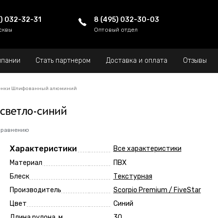
5) 032-32-31
8 (495) 032-30-03
сквы
Оптовый отдел
мпании
Стать партнером
Доставка и оплата
Отзывы
енки Шлифованный алюминий
светло-синий
сравнению
Характеристики
Все характеристики
Материал
ПВХ
Блеск
Текстурная
Производитель
Scorpio Premium / FiveStar
Цвет
Синий
Длина рулона, м
30