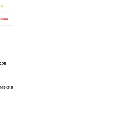
 м.
заказ
дов
равке в