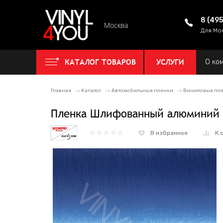
8 (49
Москва
Для Мо
КАТАЛОГ ТОВАРОВ
УСЛУГИ
О ко
Главная
Каталог
Автомобильные пленки
Виниловые пл
Пленка Шлифованный алюминий 
В избранное
К 