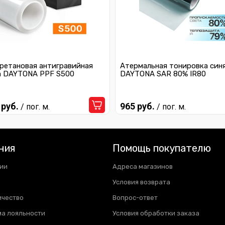
ретановая антигравийная
Атермальная тонировка син
а DAYTONA PPF S500
DAYTONA SAR 80% IR80
 руб.
965 руб.
/ пог. м.
/ пог. м.
ния
Помощь покупателю
ии
Адреса магазинов
Условия возврата
ичество
Вопрос-ответ
а лояльности
Условия обработки заказа