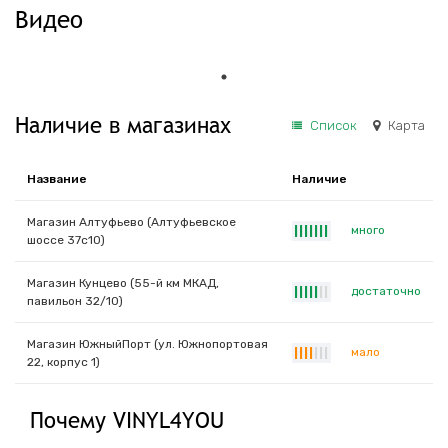
Видео
Наличие в магазинах
Список
Карта
Название
Наличие
Магазин Алтуфьево (Алтуфьевское
много
|
|
|
|
|
|
|
шоссе 37с10)
Магазин Кунцево (55-й км МКАД,
достаточно
|
|
|
|
|
|
|
павильон 32/10)
Магазин ЮжныйПорт (ул. Южнопортовая
мало
|
|
|
|
|
|
|
22, корпус 1)
Почему VINYL4YOU