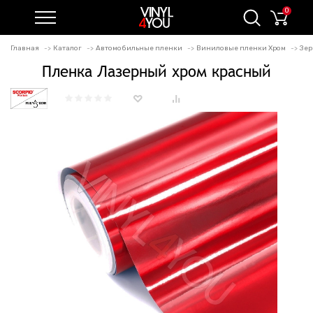
0
Главная
Каталог
Автомобильные пленки
Виниловые пленки Хром
Зер
Пленка Лазерный хром красный