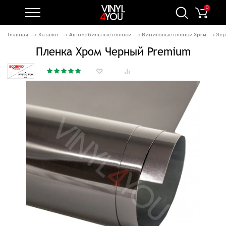
0
Главная
Каталог
Автомобильные пленки
Виниловые пленки Хром
Зер
Пленка Хром Черный Premium