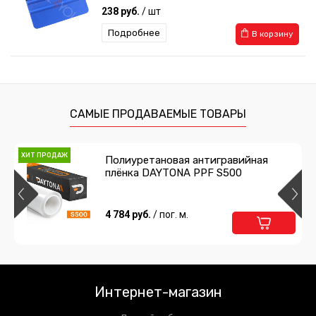
238 руб.
/ шт
Подробнее
В корзину
Выгонка с фетром мягкая
259 руб.
/ шт
САМЫЕ ПРОДАВАЕМЫЕ ТОВАРЫ
Подробнее
В корзину
ХИТ ПРОДАЖ
Полиуретановая антигравийная
плёнка DAYTONA PPF S500
Нож с фиксатором
238 руб.
4 784 руб.
/ шт
/ пог. м.
Подробнее
Предзаказ
Сумка для инструментов
Интернет-магазин