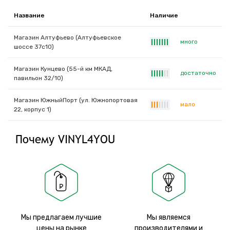
Название
Наличие
Магазин Алтуфьево (Алтуфьевское
много
|
|
|
|
|
|
|
шоссе 37с10)
Магазин Кунцево (55-й км МКАД,
достаточно
|
|
|
|
|
|
|
павильон 32/10)
Магазин ЮжныйПорт (ул. Южнопортовая
мало
|
|
|
|
|
|
|
22, корпус 1)
Почему VINYL4YOU
Мы предлагаем лучшие
Мы являемся
цены на рынке
производителями и