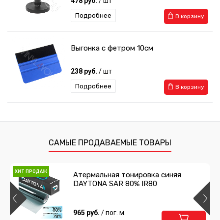
478 руб.
/ шт
Подробнее
В корзину
Выгонка с фетром 10см
238 руб.
/ шт
Подробнее
В корзину
Выгонка с фетром мягкая
259 руб.
/ шт
САМЫЕ ПРОДАВАЕМЫЕ ТОВАРЫ
Подробнее
В корзину
ХИТ ПРОДАЖ
Атермальная тонировка синяя
DAYTONA SAR 80% IR80
Нож с фиксатором
238 руб.
965 руб.
/ шт
/ пог. м.