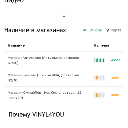
Наличие в магазинах
Список
Карта
Название
Наличие
Магазин Алтуфьево (Алтуфьевское шоссе
много
|
|
|
|
|
|
|
37с10)
Магазин Кунцево (55-й км МКАД, павильон
мало
|
|
|
|
|
|
|
32/10)
Магазин ЮжныйПорт (ул. Южнопортовая 22,
мало
|
|
|
|
|
|
|
корпус 1)
Почему VINYL4YOU