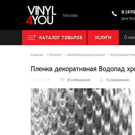
8 (49
Москва
Для Мо
КАТАЛОГ ТОВАРОВ
УСЛУГИ
О ко
Главная
Каталог
Автомобильные пленки
Виниловые тек
Пленка декоративная Водопад хр
В избранное
К сравнению