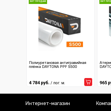
ХИТ ПРОДАЖ
ХИТ ПР
Полиуретановая антигравийная
Атерм
плёнка DAYTONA PPF S500
DAYTO
4 784 руб.
965 р
/ пог. м.
Интернет-магазин
Компа