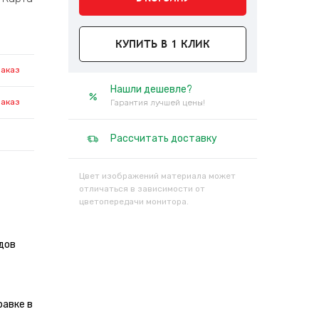
КУПИТЬ В 1 КЛИК
заказ
Нашли дешевле?
заказ
Гарантия лучшей цены!
Рассчитать доставку
Цвет изображений материала может
отличаться в зависимости от
цветопередачи монитора.
дов
равке в