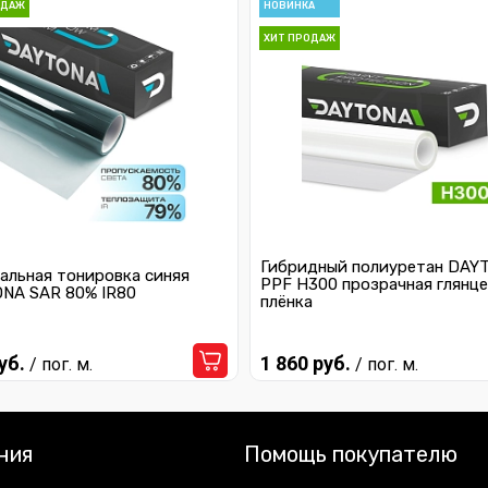
ОДАЖ
НОВИНКА
ХИТ ПРОДАЖ
Гибридный полиуретан DAY
альная тонировка синяя
PPF H300 прозрачная глянце
NA SAR 80% IR80
плёнка
уб.
1 860 руб.
/ пог. м.
/ пог. м.
ния
Помощь покупателю