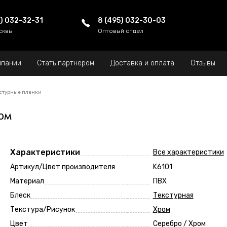
5) 032-32-31
8 (495) 032-30-03
сквы
Оптовый отдел
мпании
Стать партнером
Доставка и оплата
Отзывы
стурные пленки
ом
Характеристики
Все характеристики
Артикул/Цвет производителя
K6101
Материал
ПВХ
Блеск
Текстурная
Текстура/Рисунок
Хром
Цвет
Серебро / Xром