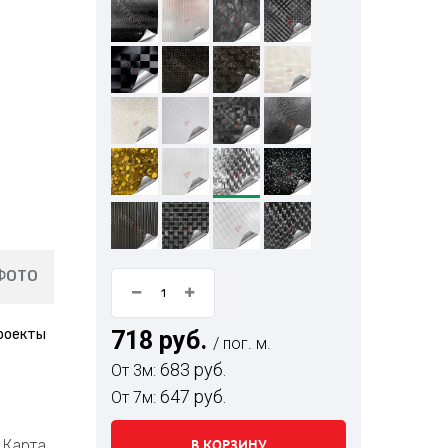
ФОТО
проекты
718 руб.
/ пог. м.
683 руб.
От 3м:
647 руб.
От 7м:
Карта
В КОРЗИНУ