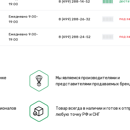
доста
8 (499) 288-14-52
|
|
|
|
|
|
|
19:00
Ежедневно 9:00-
под з
8 (499) 288-26-32
|
|
|
|
|
|
|
19:00
Ежедневно 9:00-
под з
8 (499) 288-24-52
|
|
|
|
|
|
|
19:00
нке
Мы являемся производителями и
представителями продаваемых брен
сионалов
Товар всегда в наличии и готов к отп
любую точку РФ и СНГ