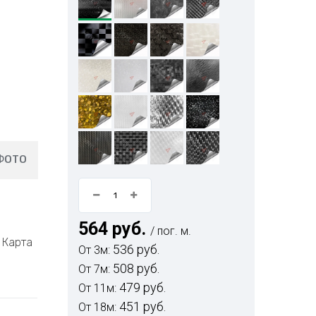
ФОТО
564 руб.
/ пог. м.
Карта
536 руб.
От 3м:
508 руб.
От 7м:
479 руб.
От 11м:
451 руб.
От 18м: