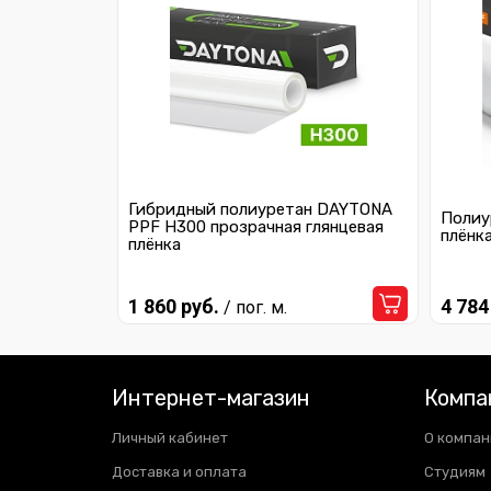
Гибридный полиуретан DAYTONA
Полиу
PPF H300 прозрачная глянцевая
плёнк
плёнка
1 860 руб.
4 784
/ пог. м.
Интернет-магазин
Компа
Личный кабинет
О компан
Доставка и оплата
Студиям