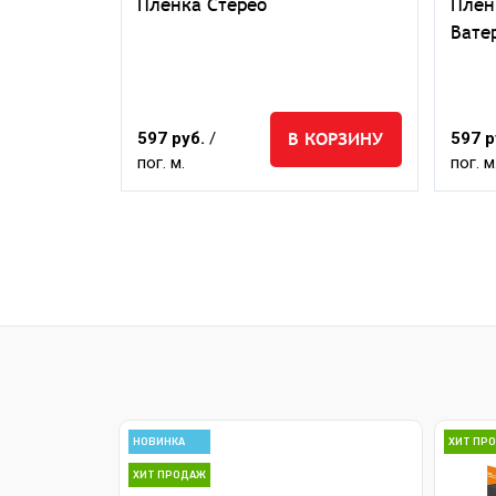
ая
Пленка Стерео
Плен
Вате
КОРЗИНУ
В КОРЗИНУ
597 руб.
/
597 р
пог. м.
пог. м
НОВИНКА
ХИТ ПР
ХИТ ПРОДАЖ