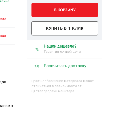
точно
В КОРЗИНУ
аказ
КУПИТЬ В 1 КЛИК
аказ
Нашли дешевле?
Гарантия лучшей цены!
Рассчитать доставку
Цвет изображений материала может
дов
отличаться в зависимости от
цветопередачи монитора.
равке в