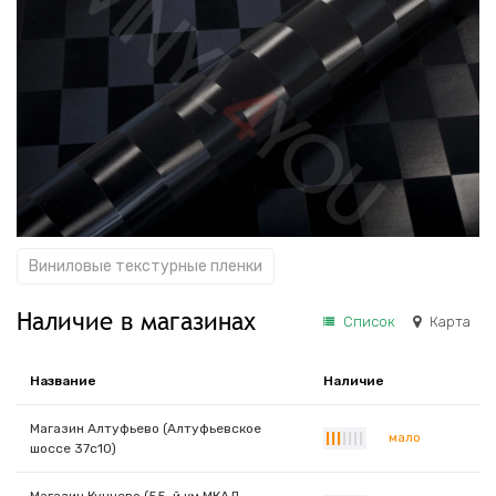
Виниловые текстурные пленки
Наличие в магазинах
Список
Карта
Название
Наличие
Магазин Алтуфьево (Алтуфьевское
мало
|
|
|
|
|
|
|
шоссе 37с10)