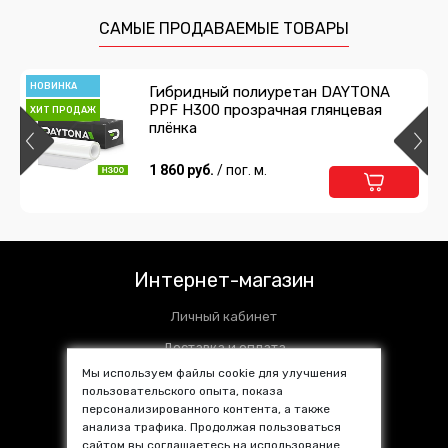
597 руб.
/ пог. м.
САМЫЕ ПРОДАВАЕМЫЕ ТОВАРЫ
Подробнее
В корзину
НОВИНКА
Гибридный полиуретан DAYTONA
PPF H300 прозрачная глянцевая
ХИТ ПРОДАЖ
Пленка декоративная Водопад черная
плёнка
597 руб.
1 860 руб.
/ пог. м.
/ пог. м.
Подробнее
В корзину
Пленка декоративная Круг черный
Интернет-магазин
597 руб.
/ пог. м.
Личный кабинет
Подробнее
В корзину
Доставка и оплата
Мы используем файлы cookie для улучшения
Установочные центры
пользовательского опыта, показа
персонализированного контента, а также
Контакты
Пленка декоративная Вихри черная
анализа трафика. Продолжая пользоваться
SALE %
сайтом вы соглашаетесь на использование