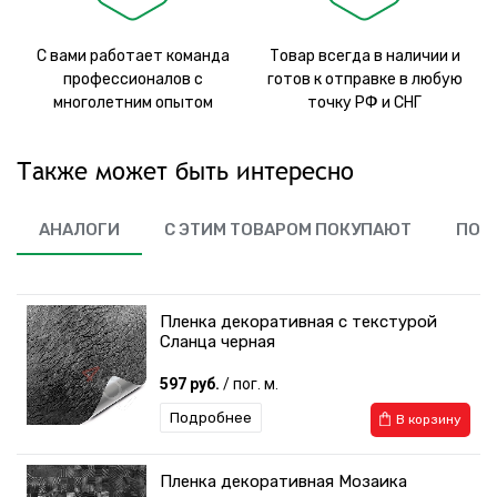
С вами работает команда
Товар всегда в наличии и
профессионалов с
готов к отправке в любую
многолетним опытом
точку РФ и СНГ
Также может быть интересно
АНАЛОГИ
С ЭТИМ ТОВАРОМ ПОКУПАЮТ
ПОХ
Пленка декоративная с текстурой
Сланца черная
597 руб.
/ пог. м.
Подробнее
В корзину
Пленка декоративная Мозаика