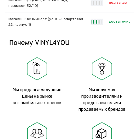
Магазин Кунцево (55-й км МКАД,
под заказ
|
|
|
|
|
|
|
павильон 32/10)
Магазин ЮжныйПорт (ул. Южнопортовая
достаточно
|
|
|
|
|
|
|
22, корпус 1)
Почему VINYL4YOU
Мы предлагаем лучшие
Мы являемся
цены на рынке
производителями и
автомобильных пленок
представителями
продаваемых брендов