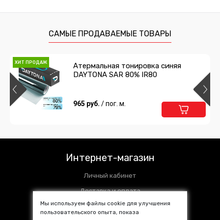
САМЫЕ ПРОДАВАЕМЫЕ ТОВАРЫ
ХИТ ПРОДАЖ
Атермальная тонировка синяя
DAYTONA SAR 80% IR80
965 руб.
/ пог. м.
Интернет-магазин
Личный кабинет
Доставка и оплата
Мы используем файлы cookie для улучшения
Установочные центры
пользовательского опыта, показа