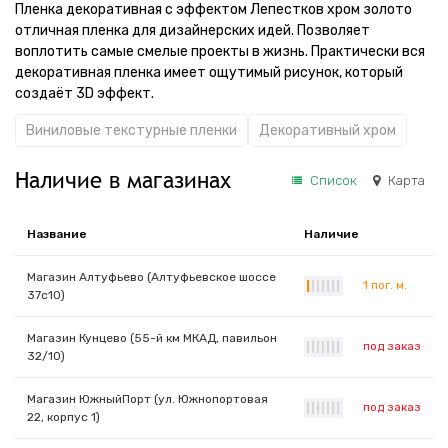
Пленка декоративная с эффектом Лепестков хром золото
отличная пленка для дизайнерских идей. Позволяет
воплотить самые смелые проекты в жизнь. Практически вся
декоративная пленка имеет ощутимый рисунок, который
создаёт 3D эффект.
Виниловые текстурные пленки
Декоративный хром
Наличие в магазинах
Список
Карта
Название
Наличие
Магазин Алтуфьево (Алтуфьевское шоссе
1 пог. м.
|
|
|
|
|
|
|
37с10)
Магазин Кунцево (55-й км МКАД, павильон
под заказ
|
|
|
|
|
|
|
32/10)
Магазин ЮжныйПорт (ул. Южнопортовая
под заказ
|
|
|
|
|
|
|
22, корпус 1)