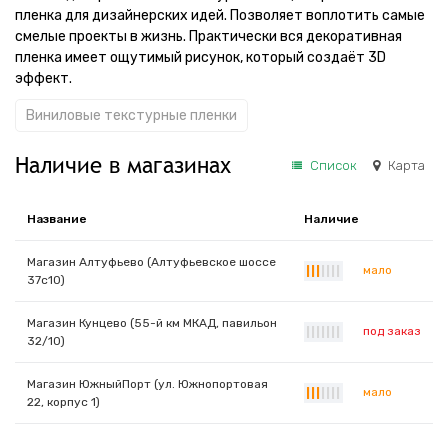
пленка для дизайнерских идей. Позволяет воплотить самые
смелые проекты в жизнь. Практически вся декоративная
пленка имеет ощутимый рисунок, который создаёт 3D
эффект.
Виниловые текстурные пленки
Наличие в магазинах
Список
Карта
Название
Наличие
Магазин Алтуфьево (Алтуфьевское шоссе
мало
|
|
|
|
|
|
|
37с10)
Магазин Кунцево (55-й км МКАД, павильон
под заказ
|
|
|
|
|
|
|
32/10)
Магазин ЮжныйПорт (ул. Южнопортовая
мало
|
|
|
|
|
|
|
22, корпус 1)