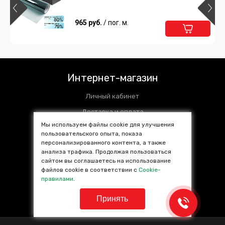
Квадраты черная
597 руб.
965 руб.
/ пог. м.
/ пог. м.
Подробнее
В корзину
Пленка декоративная Круг черный
Интернет-магазин
597 руб.
/ пог. м.
Личный кабинет
Подробнее
В корзину
Доставка и оплата
Мы используем файлы cookie для улучшения
Установочные центры
пользовательского опыта, показа
персонализированного контента, а также
Контакты
Пленка декоративная Вихри черная
анализа трафика. Продолжая пользоваться
SALE %
сайтом вы соглашаетесь на использование
597 руб.
/ пог. м.
файлов cookie в соответствии с
Cookie-
Популярные товары
правилами
.
Подробнее
В корзину
Принять
Пленка Стерео