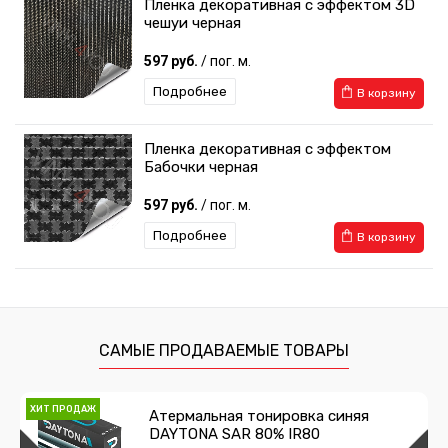
Пленка декоративная с эффектом 3D
чешуи черная
597 руб.
/ пог. м.
Подробнее
В корзину
Пленка декоративная с эффектом
Бабочки черная
597 руб.
/ пог. м.
Подробнее
В корзину
Пленка декоративная Водопад черная
597 руб.
/ пог. м.
САМЫЕ ПРОДАВАЕМЫЕ ТОВАРЫ
Подробнее
В корзину
ХИТ ПРОДАЖ
Атермальная тонировка синяя
DAYTONA SAR 80% IR80
Пленка декоративная Шахматные