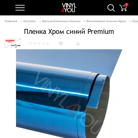
0
Главная
Каталог
Автомобильные пленки
Виниловые пленки Хром
Зер
Пленка Хром синий Premium