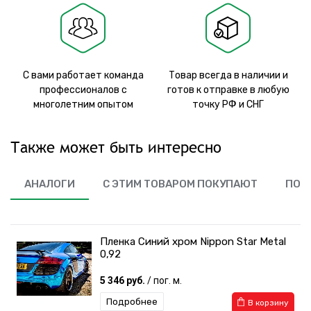
С вами работает команда
Товар всегда в наличии и
профессионалов с
готов к отправке в любую
многолетним опытом
точку РФ и СНГ
Также может быть интересно
АНАЛОГИ
С ЭТИМ ТОВАРОМ ПОКУПАЮТ
ПОХ
Пленка Синий хром Nippon Star Metal
0,92
5 346 руб.
/ пог. м.
Подробнее
В корзину