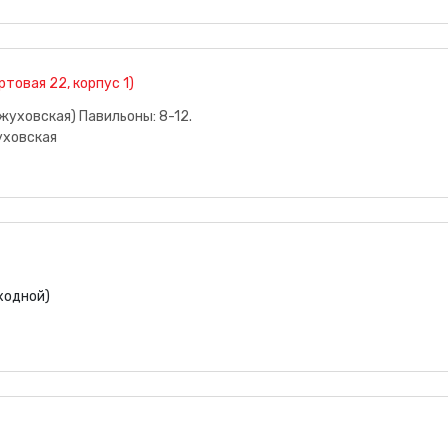
овая 22, корпус 1)
жуховская) Павильоны: 8-12.
уховская
ыходной)