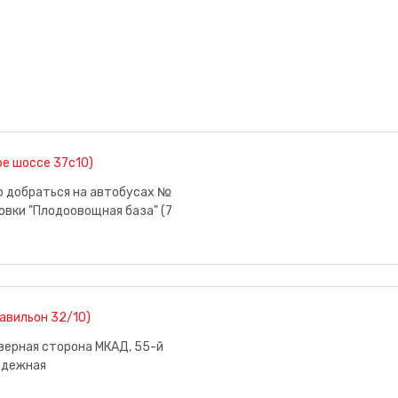
е шоссе 37с10)
о добраться на автобусах №
новки "Плодоовощная база" (7
павильон 32/10)
верная сторона МКАД, 55-й
лодежная