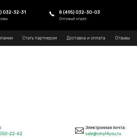
5) 032-32-31
8 (495) 032-30-03
сквы
Оптовый отдел
мпании
Стать партнером
Доставка и оплата
Отзывы
:
Электронная почта:
 550-22-62
sale@vinyl4you.ru