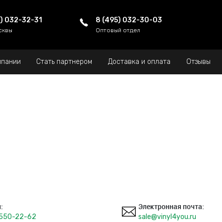
5) 032-32-31
8 (495) 032-30-03
сквы
Оптовый отдел
мпании
Стать партнером
Доставка и оплата
Отзывы
:
Электронная почта:
 550-22-62
sale@vinyl4you.ru