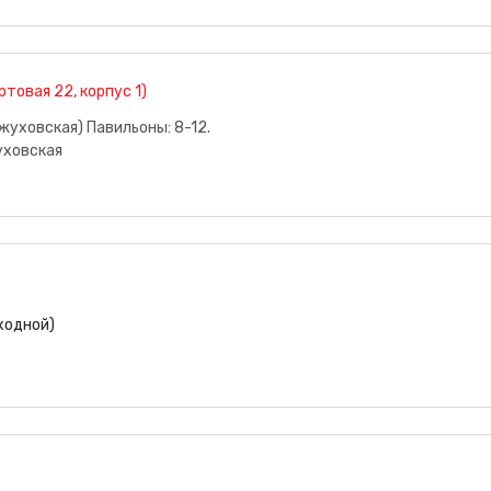
овая 22, корпус 1)
жуховская) Павильоны: 8-12.
уховская
ыходной)