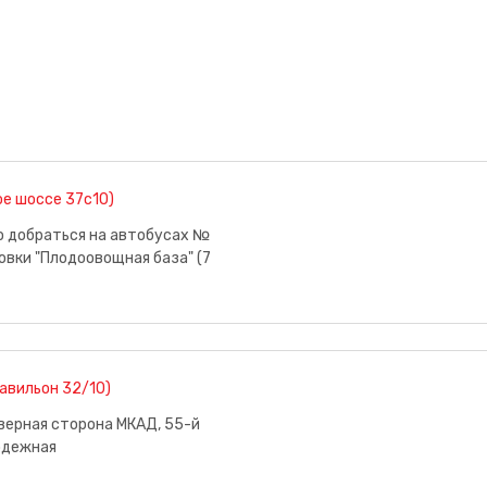
е шоссе 37с10)
о добраться на автобусах №
новки "Плодоовощная база" (7
павильон 32/10)
верная сторона МКАД, 55-й
лодежная