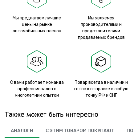
Мы предлагаем лучшие
Мы являемся
цены на рынке
производителями и
автомобильных пленок
представителями
продаваемых брендов
С вами работает команда
Товар всегда в наличии и
профессионалов с
готов к отправке в любую
многолетним опытом
точку РФ и СНГ
Также может быть интересно
АНАЛОГИ
С ЭТИМ ТОВАРОМ ПОКУПАЮТ
ПОХ