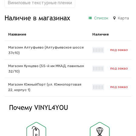
Виниловые текстурные пленки
Наличие в магазинах
Список
Карта
Название
Наличие
Магазин Алтуфьево (Алтуфьевское шоссе
под заказ
|
|
|
|
|
|
|
37с10)
Магазин Кунцево (55-й км МКАД, павильон
под заказ
|
|
|
|
|
|
|
32/10)
Магазин ЮжныйПорт (ул. Южнопортовая
под заказ
|
|
|
|
|
|
|
22, корпус 1)
Почему VINYL4YOU