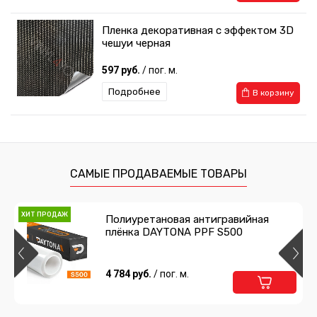
Пленка декоративная с эффектом 3D
чешуи черная
597 руб.
/ пог. м.
Подробнее
В корзину
Пленка декоративная с эффектом
Бабочки черная
597 руб.
/ пог. м.
САМЫЕ ПРОДАВАЕМЫЕ ТОВАРЫ
Подробнее
В корзину
ХИТ ПРОДАЖ
Полиуретановая антигравийная
плёнка DAYTONA PPF S500
Пленка декоративная Водопад черная
597 руб.
4 784 руб.
/ пог. м.
/ пог. м.
Подробнее
В корзину