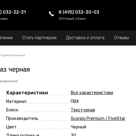
5) 032-32-31
8 (495) 032-30-03
сквы
Оптовый отдел
мпании
Стать партнером
Доставка и оплата
Отзывы
стурные пленки
аз черная
сравнению
Характеристики
Все характеристики
Материал
ПВХ
Блеск
Текстурная
Производитель
Scorpio Premium / FiveStar
Цвет
Черный
Длина рулона, м
30