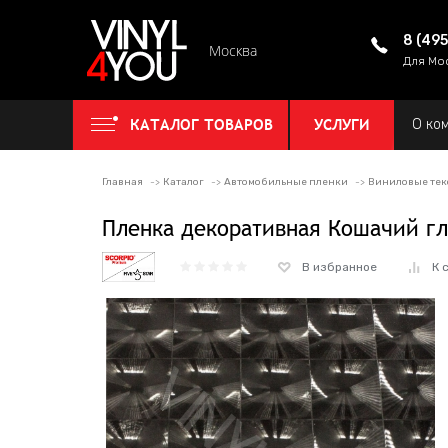
8 (49
Москва
Для Мо
КАТАЛОГ ТОВАРОВ
УСЛУГИ
О ко
Главная
Каталог
Автомобильные пленки
Виниловые тек
Пленка декоративная Кошачий гл
В избранное
К 