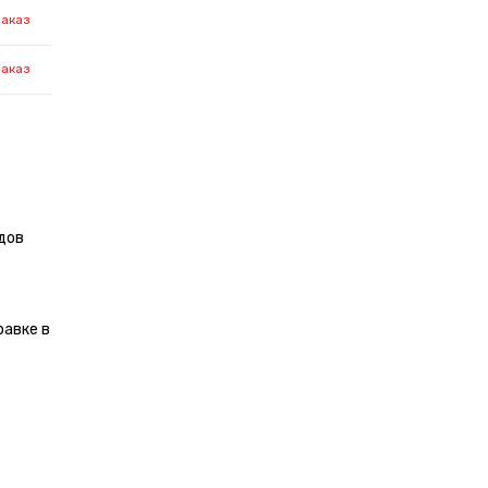
заказ
заказ
дов
равке в