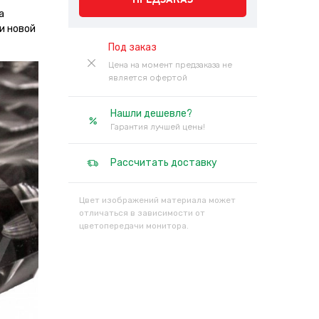
а
и новой
Под заказ
Цена на момент предзаказа не
является офертой
Нашли дешевле?
Гарантия лучшей цены!
Рассчитать доставку
Цвет изображений материала может
отличаться в зависимости от
цветопередачи монитора.