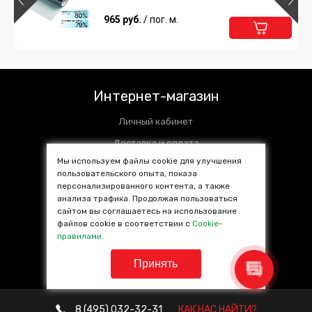
965 руб.
/ пог. м.
Интернет-магазин
Личный кабинет
Доставка и оплата
Мы используем файлы cookie для улучшения
Установочные центры
пользовательского опыта, показа
персонализированного контента, а также
Контакты
анализа трафика. Продолжая пользоваться
SALE %
сайтом вы соглашаетесь на использование
файлов cookie в соответствии с
Cookie-
Популярные товары
правилами
.
Принять
8 (495)
032-32-31
КАК НАС НАЙТИ?
© VINYL4YOU 2013—2026. Все права защищены.