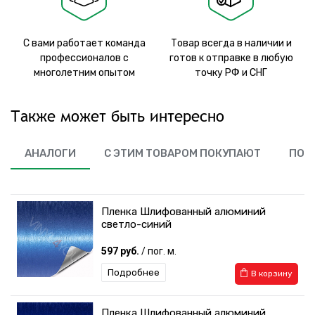
С вами работает команда
Товар всегда в наличии и
профессионалов с
готов к отправке в любую
многолетним опытом
точку РФ и СНГ
Также может быть интересно
АНАЛОГИ
С ЭТИМ ТОВАРОМ ПОКУПАЮТ
ПОХ
Пленка Шлифованный алюминий
светло-синий
597 руб.
/ пог. м.
Подробнее
В корзину
Пленка Шлифованный алюминий