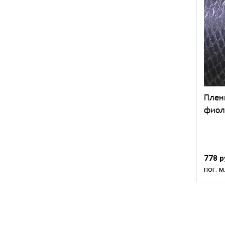
Плен
фиол
778 р
пог. м