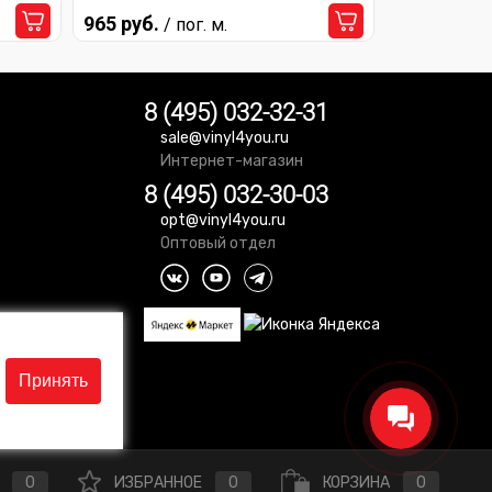
965 руб.
/ пог. м.
8 (495) 032-32-31
sale@vinyl4you.ru
Интернет-магазин
8 (495) 032-30-03
opt@vinyl4you.ru
Оптовый отдел
Принять
0
ИЗБРАННОЕ
0
КОРЗИНА
0