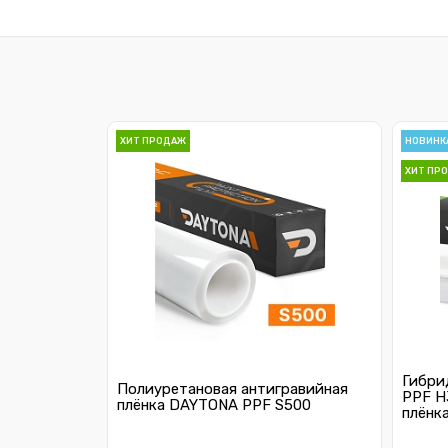
ХИТ ПРОДАЖ
НОВИНК
ХИТ ПР
Гибри
Полиуретановая антигравийная
PPF H
плёнка DAYTONA PPF S500
плёнк