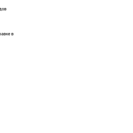
дов
равке в