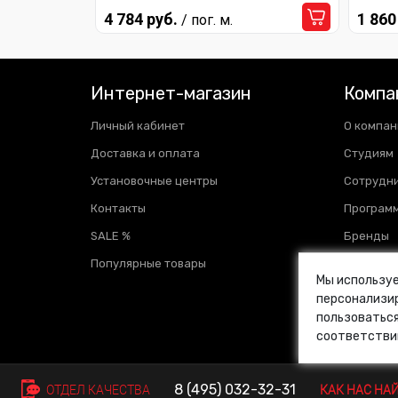
4 784 руб.
1 860
/ пог. м.
Интернет-магазин
Компа
Личный кабинет
О компан
Доставка и оплата
Студиям
Установочные центры
Сотрудн
Контакты
Программ
SALE %
Бренды
Популярные товары
Отзывы
Мы используе
Новости
персонализир
пользоваться
Блог
соответстви
Ваканси
8 (495)
032-32-31
© VINYL4YOU 2013—2026. Все права защищены.
ОТДЕЛ КАЧЕСТВА
КАК НАС НА