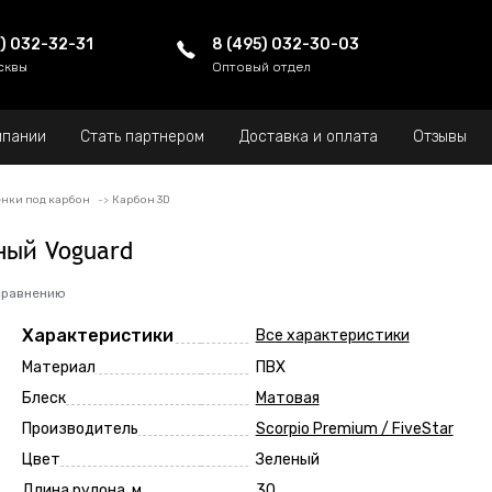
5) 032-32-31
8 (495) 032-30-03
сквы
Оптовый отдел
мпании
Стать партнером
Доставка и оплата
Отзывы
нки под карбон
Карбон 3D
ный Voguard
сравнению
Характеристики
Все характеристики
Материал
ПВХ
Блеск
Матовая
Производитель
Scorpio Premium / FiveStar
Цвет
Зеленый
Длина рулона, м
30