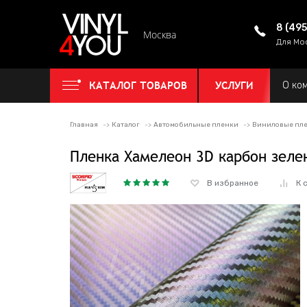
8 (49
Москва
Для Мо
КАТАЛОГ ТОВАРОВ
УСЛУГИ
О ко
Главная
Каталог
Автомобильные пленки
Виниловые пле
Пленка Хамелеон 3D карбон зеле
В избранное
К 