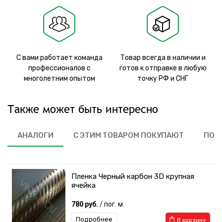
С вами работает команда
Товар всегда в наличии и
профессионалов с
готов к отправке в любую
многолетним опытом
точку РФ и СНГ
Также может быть интересно
АНАЛОГИ
С ЭТИМ ТОВАРОМ ПОКУПАЮТ
ПОХ
Пленка Черный карбон 3D крупная
ячейка
780 руб.
/ пог. м.
Подробнее
В корзину