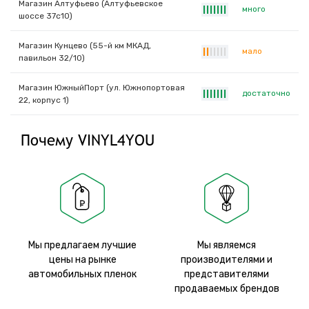
Магазин Алтуфьево (Алтуфьевское
много
|
|
|
|
|
|
|
шоссе 37с10)
Магазин Кунцево (55-й км МКАД,
мало
|
|
|
|
|
|
|
павильон 32/10)
Магазин ЮжныйПорт (ул. Южнопортовая
достаточно
|
|
|
|
|
|
|
22, корпус 1)
Почему VINYL4YOU
Мы предлагаем лучшие
Мы являемся
цены на рынке
производителями и
автомобильных пленок
представителями
продаваемых брендов