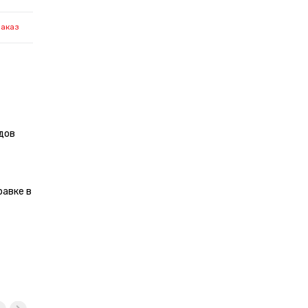
заказ
дов
равке в