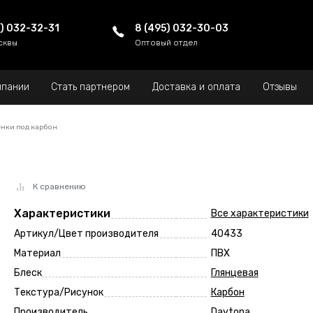
5) 032-32-31
8 (495) 032-30-03
сквы
Оптовый отдел
мпании
Стать партнером
Доставка и оплата
Отзывы
нки под карбон
К сравнению
Характеристики
Все характеристики
Артикул/Цвет производителя
40433
Материал
ПВХ
Блеск
Глянцевая
Текстура/Рисунок
Карбон
Производитель
Daytona