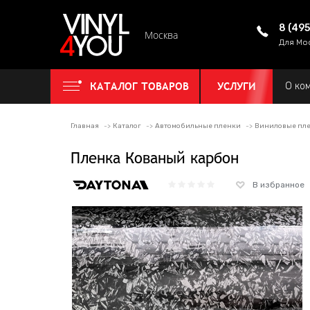
8 (49
Москва
Для Мо
КАТАЛОГ ТОВАРОВ
УСЛУГИ
О ко
Главная
Каталог
Автомобильные пленки
Виниловые пле
Пленка Кованый карбон
В избранное