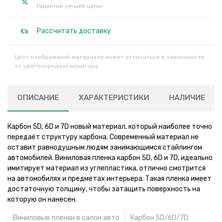
Гарантия лучшей цены!
Рассчитать доставку
Цвет изображений материала может отличаться в зависимости
от цветопередачи монитора.
ОПИСАНИЕ
ХАРАКТЕРИСТИКИ
НАЛИЧИЕ
Карбон 5D, 6D и 7D новый материал, который наиболее точно
передаёт структуру карбона. Современный материал не
оставит равнодушным людям занимающимся стайлингом
автомобилей. Виниловая пленка карбон 5D, 6D и 7D, идеально
имитирует материал из углепластика, отлично смотрится
на автомобилях и предметах интерьера. Такая пленка имеет
достаточную толщину, чтобы затащить поверхность на
которую он нанесен.
Виниловые пленки в салон авто
Карбон 5D/6D/7D