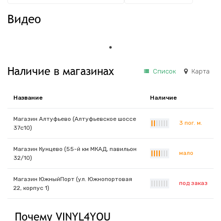
Видео
Наличие в магазинах
Список
Карта
Название
Наличие
Магазин Алтуфьево (Алтуфьевское шоссе
3 пог. м.
|
|
|
|
|
|
|
37с10)
Магазин Кунцево (55-й км МКАД, павильон
мало
|
|
|
|
|
|
|
32/10)
Магазин ЮжныйПорт (ул. Южнопортовая
под заказ
|
|
|
|
|
|
|
22, корпус 1)
Почему VINYL4YOU