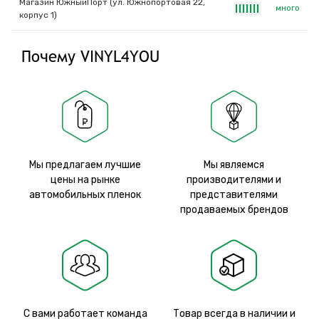
Магазин ЮжныйПорт (ул. Южнопортовая 22,
много
|
|
|
|
|
|
|
корпус 1)
Почему VINYL4YOU
Мы предлагаем лучшие
Мы являемся
цены на рынке
производителями и
автомобильных пленок
представителями
продаваемых брендов
С вами работает команда
Товар всегда в наличии и