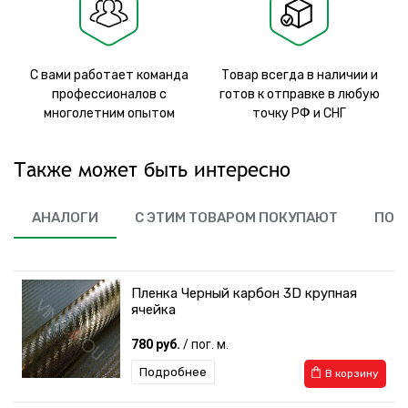
С вами работает команда
Товар всегда в наличии и
профессионалов с
готов к отправке в любую
многолетним опытом
точку РФ и СНГ
Также может быть интересно
АНАЛОГИ
С ЭТИМ ТОВАРОМ ПОКУПАЮТ
ПОХ
Пленка Черный карбон 3D крупная
ячейка
780 руб.
/ пог. м.
Подробнее
В корзину