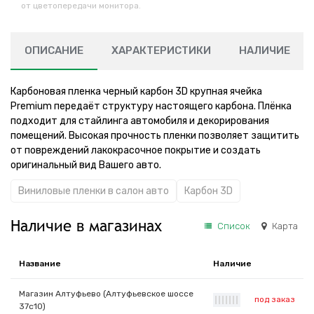
от цветопередачи монитора.
ОПИСАНИЕ
ХАРАКТЕРИСТИКИ
НАЛИЧИЕ
Карбоновая пленка черный карбон 3D крупная ячейка
Premium передаёт структуру настоящего карбона. Плёнка
подходит для стайлинга автомобиля и декорирования
помещений. Высокая прочность пленки позволяет защитить
от повреждений лакокрасочное покрытие и создать
оригинальный вид Вашего авто.
Виниловые пленки в салон авто
Карбон 3D
Наличие в магазинах
Список
Карта
Название
Наличие
Магазин Алтуфьево (Алтуфьевское шоссе
под заказ
|
|
|
|
|
|
|
37с10)