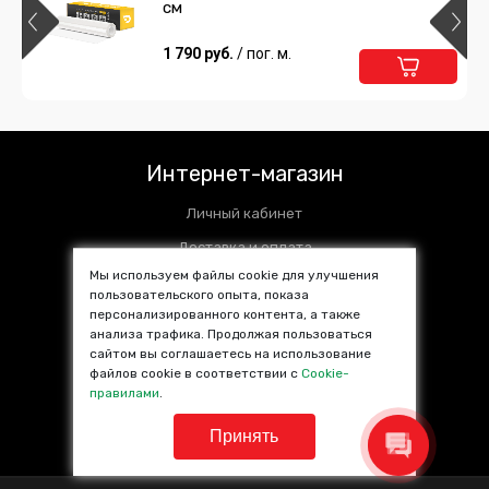
см
1 790 руб.
/ пог. м.
Интернет-магазин
Личный кабинет
Доставка и оплата
Мы используем файлы cookie для улучшения
Установочные центры
пользовательского опыта, показа
персонализированного контента, а также
Контакты
анализа трафика. Продолжая пользоваться
SALE %
сайтом вы соглашаетесь на использование
файлов cookie в соответствии с
Cookie-
Популярные товары
правилами
.
Принять