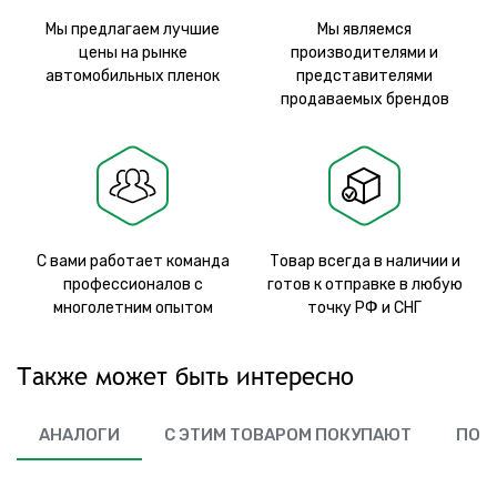
Мы предлагаем лучшие
Мы являемся
цены на рынке
производителями и
автомобильных пленок
представителями
продаваемых брендов
С вами работает команда
Товар всегда в наличии и
профессионалов с
готов к отправке в любую
многолетним опытом
точку РФ и СНГ
Также может быть интересно
АНАЛОГИ
С ЭТИМ ТОВАРОМ ПОКУПАЮТ
ПОХ