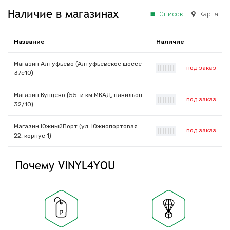
Наличие в магазинах
Список
Карта
Название
Наличие
Магазин Алтуфьево (Алтуфьевское шоссе
под заказ
|
|
|
|
|
|
|
37с10)
Магазин Кунцево (55-й км МКАД, павильон
под заказ
|
|
|
|
|
|
|
32/10)
Магазин ЮжныйПорт (ул. Южнопортовая
под заказ
|
|
|
|
|
|
|
22, корпус 1)
Почему VINYL4YOU