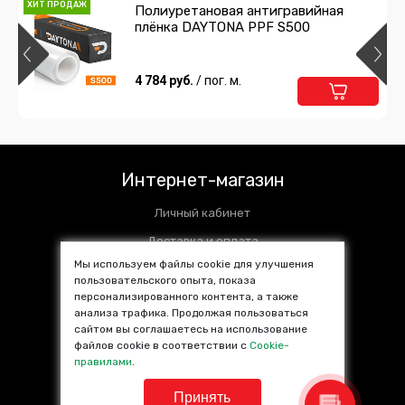
ХИТ ПРОДАЖ
Полиуретановая антигравийная
плёнка DAYTONA PPF S500
4 784 руб.
/ пог. м.
Интернет-магазин
Личный кабинет
Доставка и оплата
Мы используем файлы cookie для улучшения
Установочные центры
пользовательского опыта, показа
персонализированного контента, а также
Контакты
анализа трафика. Продолжая пользоваться
SALE %
сайтом вы соглашаетесь на использование
файлов cookie в соответствии с
Cookie-
Популярные товары
правилами
.
Принять