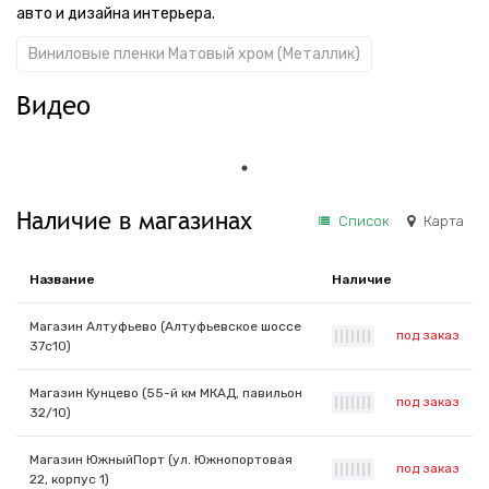
авто и дизайна интерьера.
Виниловые пленки Матовый хром (Металлик)
Видео
Наличие в магазинах
Список
Карта
Название
Наличие
Магазин Алтуфьево (Алтуфьевское шоссе
под заказ
|
|
|
|
|
|
|
37с10)
Магазин Кунцево (55-й км МКАД, павильон
под заказ
|
|
|
|
|
|
|
32/10)
Магазин ЮжныйПорт (ул. Южнопортовая
под заказ
|
|
|
|
|
|
|
22, корпус 1)