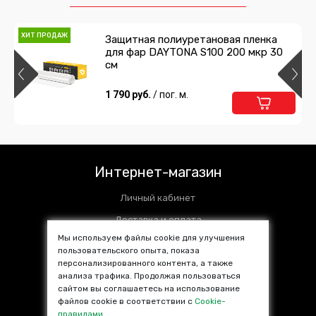
ХИТ ПРОДАЖ
Защитная полиуретановая пленка
для фар DAYTONA S100 200 мкр 30
см
1 790 руб.
/ пог. м.
Интернет-магазин
Личный кабинет
Доставка и оплата
Мы используем файлы cookie для улучшения
Установочные центры
пользовательского опыта, показа
персонализированного контента, а также
Контакты
анализа трафика. Продолжая пользоваться
SALE %
сайтом вы соглашаетесь на использование
файлов cookie в соответствии с
Cookie-
Популярные товары
правилами
.