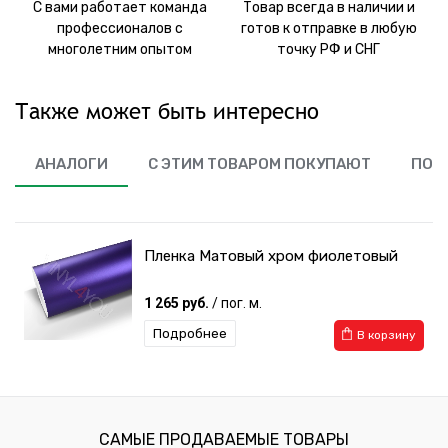
С вами работает команда
Товар всегда в наличии и
профессионалов с
готов к отправке в любую
многолетним опытом
точку РФ и СНГ
Также может быть интересно
АНАЛОГИ
С ЭТИМ ТОВАРОМ ПОКУПАЮТ
ПОХ
Пленка Матовый хром фиолетовый
1 265 руб.
/ пог. м.
Подробнее
В корзину
САМЫЕ ПРОДАВАЕМЫЕ ТОВАРЫ