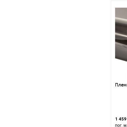
Плен
1 459
пог. м