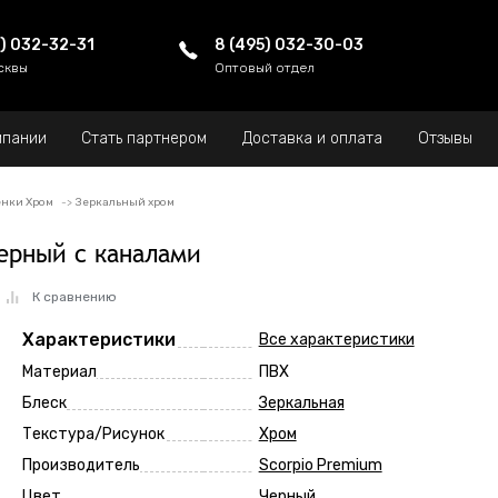
5) 032-32-31
8 (495) 032-30-03
сквы
Оптовый отдел
мпании
Стать партнером
Доставка и оплата
Отзывы
нки Хром
Зеркальный хром
ерный с каналами
К сравнению
Характеристики
Все характеристики
Материал
ПВХ
Блеск
Зеркальная
Текстура/Рисунок
Хром
Производитель
Scorpio Premium
Цвет
Черный