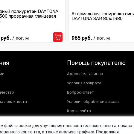
дный полиуретан DAYTONA
Атермальная тонировка син
300 прозрачная глянцевая
DAYTONA SAR 80% IR80
а
 руб.
965 руб.
/ пог. м.
/ пог. м.
ния
Помощь покупателю
ии
Адреса магазинов
Условия возврата
ичество
Вопрос-ответ
а лояльности
Условия обработки заказа
Карта сайта
м файлы cookie для улучшения пользовательского опыта, показа
ованного контента, а также анализа трафика. Продолжая