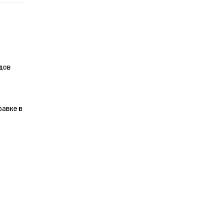
дов
равке в