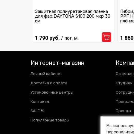
Защитная полиуретановая пленка
Гибри
для фар DAYTONA S100 200 мкр 30
PPF H
см
плёнк
1 790 руб.
1 860
/ пог. м.
Интернет-магазин
Компа
Личный кабинет
О компан
Доставка и оплата
Студиям
Установочные центры
Сотрудн
Контакты
Программ
SALE %
Бренды
Популярные товары
Отзывы
Мы используе
Новости
персонализир