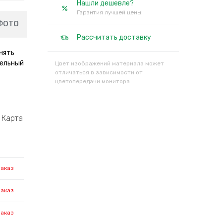
Нашли дешевле?
Гарантия лучшей цены!
ФОТО
Рассчитать доставку
нять
тельный
Цвет изображений материала может
отличаться в зависимости от
цветопередачи монитора.
Карта
заказ
заказ
заказ