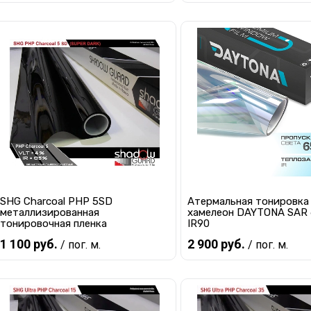
В корзину
В корзину
Купить в 1 клик
К сравнению
Купить в 1 клик
К с
В избранное
В наличии
В избранное
В 
SHG Charcoal PHP 5SD
Атермальная тонировка
металлизированная
хамелеон DAYTONA SAR
тонировочная пленка
IR90
1 100 руб.
2 900 руб.
/ пог. м.
/ пог. м.
В корзину
В корзину