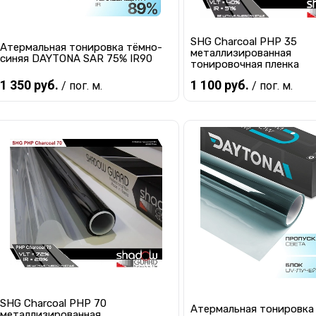
SHG Charcoal PHP 35
Атермальная тонировка тёмно-
металлизированная
синяя DAYTONA SAR 75% IR90
тонировочная пленка
1 350 руб.
1 100 руб.
/ пог. м.
/ пог. м.
В корзину
В корзину
Купить в 1 клик
К сравнению
Купить в 1 клик
К с
В избранное
В наличии
В избранное
В 
SHG Charcoal PHP 70
Атермальная тонировка
металлизированная