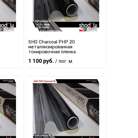
SHG Charcoal PHP 20
металлизированная
тонировочная пленка
1 100 руб.
/ пог. м.
В корзину
равнению
Купить в 1 клик
К сравнению
наличии
В избранное
В наличии