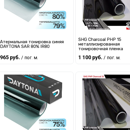
SHG Charcoal PHP 15
Атермальная тонировка синяя
металлизированная
DAYTONA SAR 80% IR80
тонировочная пленка
965 руб.
1 100 руб.
/ пог. м.
/ пог. м.
В корзину
В корзину
Купить в 1 клик
К сравнению
Купить в 1 клик
К с
В избранное
Мало
В избранное
В 