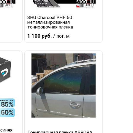
SHG Charcoal PHP 50
металлизированная
тонировочная пленка
1 100 руб.
/ пог. м.
В корзину
равнению
Купить в 1 клик
К сравнению
наличии
В избранное
В наличии
 синяя
Тонировочная пленка АВРОРА