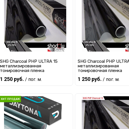
Купить в 1 клик
К сравнению
Купить в 1 клик
К с
В избранное
В наличии
В избранное
В 
SHG Charcoal PHP ULTRA 15
SHG Charcoal PHP ULTR
металлизированная
металлизированная
тонировочная пленка
тонировочная пленка
1 250 руб.
1 250 руб.
/ пог. м.
/ пог. м.
В корзину
В корзину
ХИТ ПРОДАЖ
Купить в 1 клик
К сравнению
Купить в 1 клик
К с
В избранное
В наличии
В избранное
В 