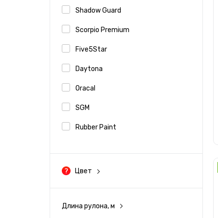
Shadow Guard
Scorpio Premium
Five5Star
Daytona
Oracal
SGM
Rubber Paint
3M
Aurora
Цвет
Черный
ClearPlex
Eastman
Длина рулона, м
Серый