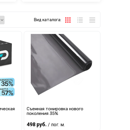
Вид каталога:
я
Scorpio Premium
Тонировочная пленка
ическая
Съемная тонировка нового
поколения 35%
498 руб.
/ пог. м.