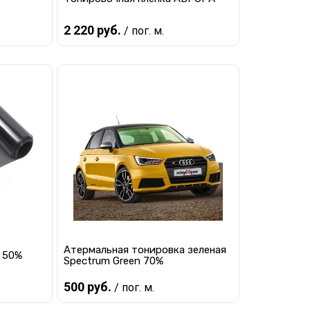
2 220 руб.
/ пог. м.
В корзину
равнению
Купить в 1 клик
К сравнению
наличии
В избранное
В наличии
Атермальная тонировка зеленая
 50%
Spectrum Green 70%
500 руб.
/ пог. м.