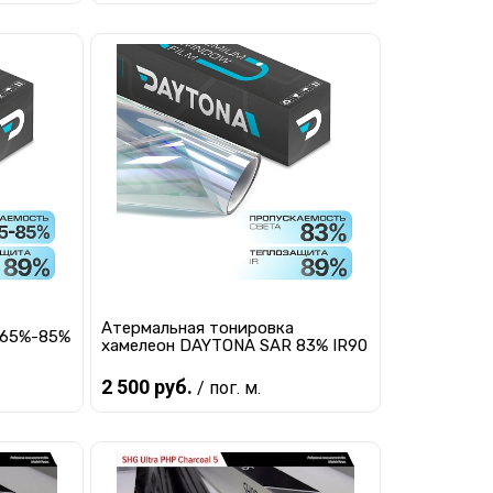
В корзину
равнению
Купить в 1 клик
К сравнению
наличии
В избранное
В наличии
Атермальная тонировка
 65%-85%
хамелеон DAYTONA SAR 83% IR90
2 500 руб.
/ пог. м.
В корзину