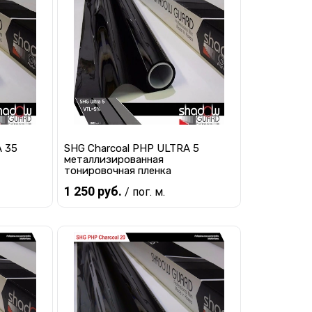
равнению
Купить в 1 клик
К сравнению
наличии
В избранное
В наличии
A 35
SHG Charcoal PHP ULTRA 5
металлизированная
тонировочная пленка
1 250 руб.
/ пог. м.
В корзину
равнению
Купить в 1 клик
К сравнению
наличии
В избранное
В наличии