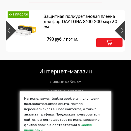
ХИТ ПРОДАЖ
Защитная полиуретановая пленка
для фар DAYTONA S100 200 мкр 30
см
1 790 руб.
/ пог. м.
Интернет-магазин
Личный кабинет
Доставка и оплата
Мы используем файлы cookie для улучшения
Установочные центры
пользовательского опыта, показа
персонализированного контента, а также
Контакты
анализа трафика. Продолжая пользоваться
SALE %
сайтом вы соглашаетесь на использование
файлов cookie в соответствии с
Cookie-
Популярные товары
правилами
.