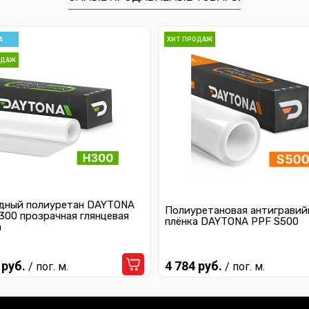
А
ХИТ ПРОДАЖ
ОДАЖ
дный полиуретан DAYTONA
Полиуретановая антигравий
300 прозрачная глянцевая
плёнка DAYTONA PPF S500
а
 руб.
4 784 руб.
/ пог. м.
/ пог. м.