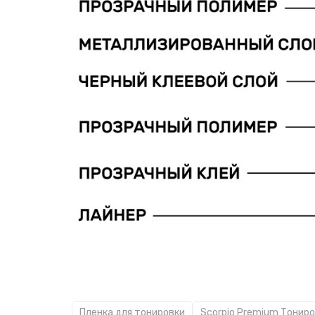
Пленка для тонировки
Scorpio Premium Тонир