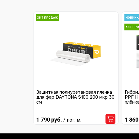
ХИТ ПРОДАЖ
НОВИНК
ХИТ ПР
Защитная полиуретановая пленка
Гибри
для фар DAYTONA S100 200 мкр 30
PPF H
см
плёнк
1 790 руб.
1 860
/ пог. м.