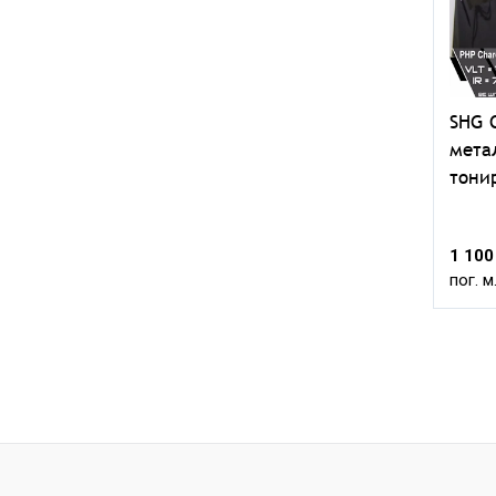
SHG 
мета
тони
1 100
пог. м