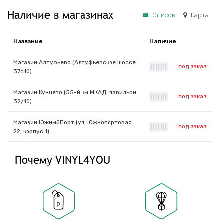
Наличие в магазинах
Список
Карта
Название
Наличие
Магазин Алтуфьево (Алтуфьевское шоссе
под заказ
|
|
|
|
|
|
|
37с10)
Магазин Кунцево (55-й км МКАД, павильон
под заказ
|
|
|
|
|
|
|
32/10)
Магазин ЮжныйПорт (ул. Южнопортовая
под заказ
|
|
|
|
|
|
|
22, корпус 1)
Почему VINYL4YOU