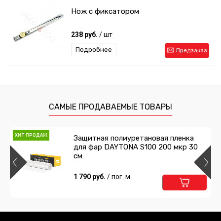
Нож с фиксатором
238 руб.
/ шт
Подробнее
Предзаказ
Набор для тонирования
478 руб.
/ шт
САМЫЕ ПРОДАВАЕМЫЕ ТОВАРЫ
Подробнее
Предзаказ
ХИТ ПРОДАЖ
Защитная полиуретановая пленка
для фар DAYTONA S100 200 мкр 30
Сумка для инструментов
см
1 485 руб.
1 790 руб.
/ шт
/ пог. м.
Подробнее
Предзаказ