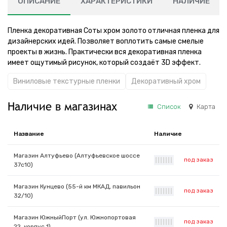
ОПИСАНИЕ
ХАРАКТЕРИСТИКИ
НАЛИЧИЕ
Пленка декоративная Соты хром золото отличная пленка для
дизайнерских идей. Позволяет воплотить самые смелые
проекты в жизнь. Практически вся декоративная пленка
имеет ощутимый рисунок, который создаёт 3D эффект.
Виниловые текстурные пленки
Декоративный хром
Наличие в магазинах
Список
Карта
Название
Наличие
Магазин Алтуфьево (Алтуфьевское шоссе
под заказ
|
|
|
|
|
|
|
37с10)
Магазин Кунцево (55-й км МКАД, павильон
под заказ
|
|
|
|
|
|
|
32/10)
Магазин ЮжныйПорт (ул. Южнопортовая
под заказ
|
|
|
|
|
|
|
22, корпус 1)