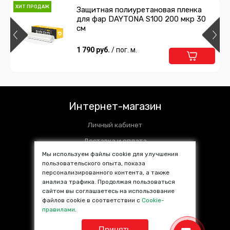
ХИТ ПРОДАЖ
Защитная полиуретановая пленка
для фар DAYTONA S100 200 мкр 30
см
1 790 руб.
/ пог. м.
Интернет-магазин
Личный кабинет
Доставка и оплата
Мы используем файлы cookie для улучшения
Установочные центры
пользовательского опыта, показа
персонализированного контента, а также
Контакты
анализа трафика. Продолжая пользоваться
SALE %
сайтом вы соглашаетесь на использование
файлов cookie в соответствии с
Cookie-
Популярные товары
правилами
.
Принять