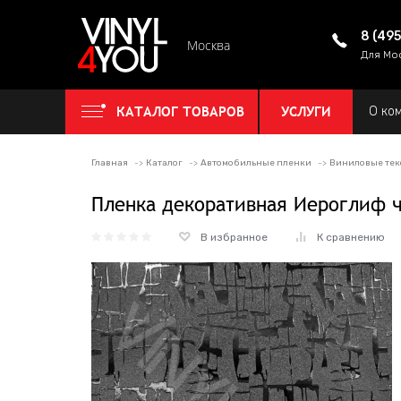
8 (49
Москва
Для Мо
КАТАЛОГ ТОВАРОВ
УСЛУГИ
О ко
Главная
Каталог
Автомобильные пленки
Виниловые тек
Пленка декоративная Иероглиф 
В избранное
К сравнению