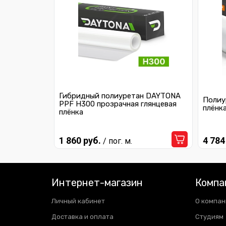
Гибридный полиуретан DAYTONA
Полиу
PPF H300 прозрачная глянцевая
плёнк
плёнка
1 860 руб.
4 784
/ пог. м.
Интернет-магазин
Компа
Личный кабинет
О компан
Доставка и оплата
Студиям