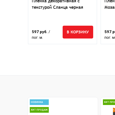
ая 3D
Пленка декоративная с
Плен
текстурой Сланца черная
Моза
КОРЗИНУ
В КОРЗИНУ
597 руб.
/
597 р
пог. м.
пог. м
НОВИНКА
ХИТ ПР
ХИТ ПРОДАЖ