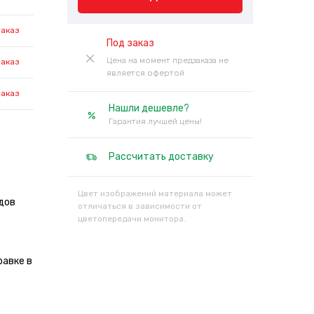
заказ
Под заказ
Цена на момент предзаказа не
заказ
является офертой
заказ
Нашли дешевле?
Гарантия лучшей цены!
Рассчитать доставку
Цвет изображений материала может
дов
отличаться в зависимости от
цветопередачи монитора.
равке в