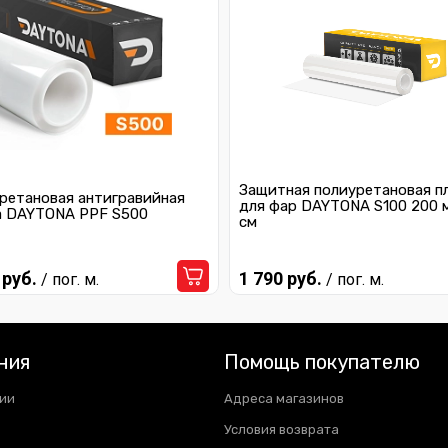
Защитная полиуретановая п
ретановая антигравийная
для фар DAYTONA S100 200 
а DAYTONA PPF S500
см
 руб.
1 790 руб.
/ пог. м.
/ пог. м.
ния
Помощь покупателю
ии
Адреса магазинов
Условия возврата