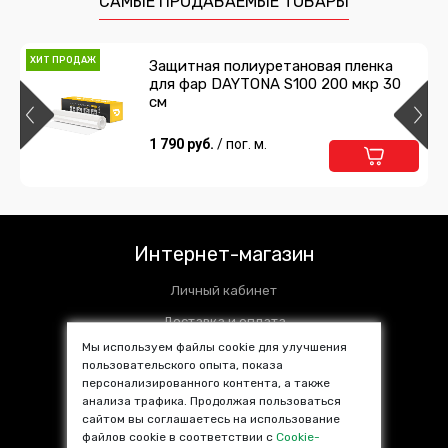
САМЫЕ ПРОДАВАЕМЫЕ ТОВАРЫ
ХИТ ПРОДАЖ
Защитная полиуретановая пленка
для фар DAYTONA S100 200 мкр 30
см
1 790 руб.
/ пог. м.
Интернет-магазин
Личный кабинет
Доставка и оплата
Мы используем файлы cookie для улучшения
Установочные центры
пользовательского опыта, показа
персонализированного контента, а также
Контакты
анализа трафика. Продолжая пользоваться
SALE %
сайтом вы соглашаетесь на использование
файлов cookie в соответствии с
Cookie-
Популярные товары