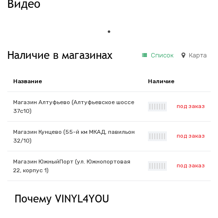
Видео
Наличие в магазинах
Список
Карта
Название
Наличие
Магазин Алтуфьево (Алтуфьевское шоссе
под заказ
|
|
|
|
|
|
|
37с10)
Магазин Кунцево (55-й км МКАД, павильон
под заказ
|
|
|
|
|
|
|
32/10)
Магазин ЮжныйПорт (ул. Южнопортовая
под заказ
|
|
|
|
|
|
|
22, корпус 1)
Почему VINYL4YOU