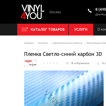
8 (49
Москва
Для Мо
КАТАЛОГ ТОВАРОВ
УСЛУГИ
О ко
Главная
Каталог
Автомобильные пленки
Виниловые пле
Пленка Светло-синий карбон 3D
В избранное
К 