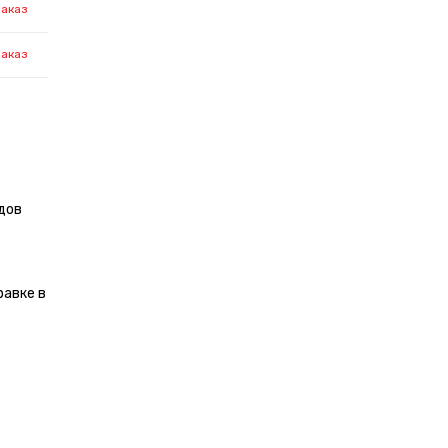
заказ
заказ
дов
равке в