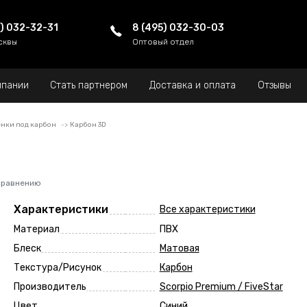
5) 032-32-31
8 (495) 032-30-03
сквы
Оптовый отдел
мпании
Стать партнером
Доставка и оплата
Отзывы
нки под карбон
Карбон 3D
сравнению
Характеристики
Все характеристики
Материал
ПВХ
Блеск
Матовая
Текстура/Рисунок
Карбон
Производитель
Scorpio Premium / FiveStar
Цвет
Синий