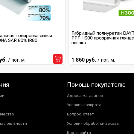
Гибридный полиуретан DAY
альная тонировка синяя
PPF H300 прозрачная глянце
NA SAR 80% IR80
плёнка
уб.
1 860 руб.
/ пог. м.
/ пог. м.
ния
Помощь покупателю
ии
Адреса магазинов
Условия возврата
ичество
Вопрос-ответ
а лояльности
Условия обработки заказа
Карта сайта