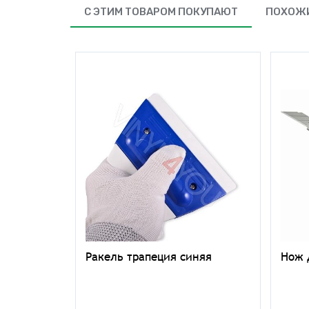
С ЭТИМ ТОВАРОМ ПОКУПАЮТ
ПОХОЖИ
тч 3M
Ракель трапеция синяя
Нож 