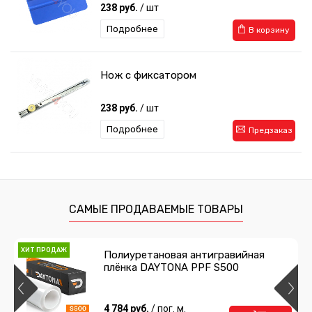
238 руб.
/ шт
Подробнее
В корзину
Нож с фиксатором
238 руб.
/ шт
Подробнее
Предзаказ
Сумка для инструментов
1 485 руб.
/ шт
САМЫЕ ПРОДАВАЕМЫЕ ТОВАРЫ
Подробнее
Предзаказ
ХИТ ПРОДАЖ
Полиуретановая антигравийная
плёнка DAYTONA PPF S500
Двухсторонний скотч 3M
215 руб.
4 784 руб.
/ шт
/ пог. м.