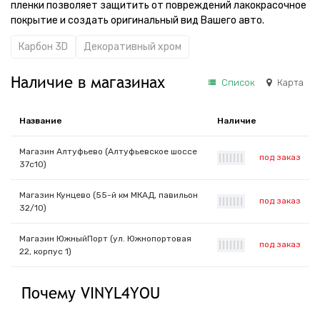
пленки позволяет защитить от повреждений лакокрасочное
покрытие и создать оригинальный вид Вашего авто.
Карбон 3D
Декоративный хром
Наличие в магазинах
Список
Карта
Название
Наличие
Магазин Алтуфьево (Алтуфьевское шоссе
под заказ
|
|
|
|
|
|
|
37с10)
Магазин Кунцево (55-й км МКАД, павильон
под заказ
|
|
|
|
|
|
|
32/10)
Магазин ЮжныйПорт (ул. Южнопортовая
под заказ
|
|
|
|
|
|
|
22, корпус 1)
Почему VINYL4YOU